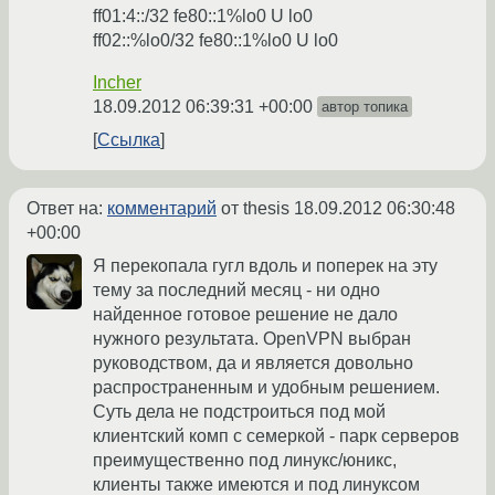
ff01:4::/32 fe80::1%lo0 U lo0
ff02::%lo0/32 fe80::1%lo0 U lo0
Incher
18.09.2012 06:39:31 +00:00
автор топика
Ссылка
Ответ на:
комментарий
от thesis
18.09.2012 06:30:48
+00:00
Я перекопала гугл вдоль и поперек на эту
тему за последний месяц - ни одно
найденное готовое решение не дало
нужного результата. OpenVPN выбран
руководством, да и является довольно
распространенным и удобным решением.
Суть дела не подстроиться под мой
клиентский комп с семеркой - парк серверов
преимущественно под линукс/юникс,
клиенты также имеются и под линуксом