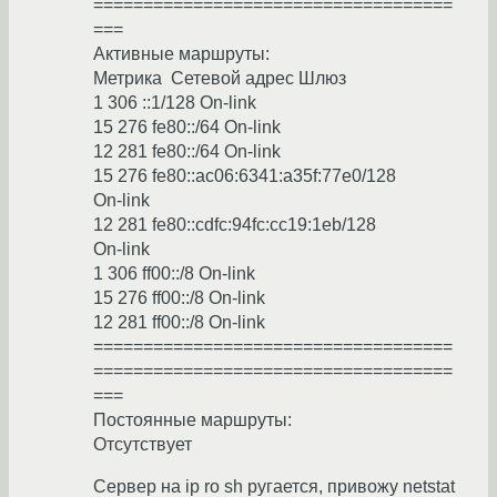
====================================
===
Активные маршруты:
Метрика Сетевой адрес Шлюз
1 306 ::1/128 On-link
15 276 fe80::/64 On-link
12 281 fe80::/64 On-link
15 276 fe80::ac06:6341:a35f:77e0/128
On-link
12 281 fe80::cdfc:94fc:cc19:1eb/128
On-link
1 306 ff00::/8 On-link
15 276 ff00::/8 On-link
12 281 ff00::/8 On-link
====================================
====================================
===
Постоянные маршруты:
Отсутствует
Сервер на ip ro sh ругается, привожу netstat