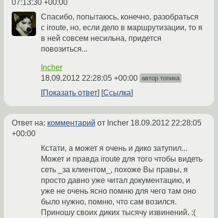
07:13:30 +00:00
Спасибо, попытаюсь, конечно, разобраться
с iroute, но, если дело в маршрутизации, то я
в ней совсем несильна, придется
повозиться...
Incher
18.09.2012 22:28:05 +00:00
автор топика
Показать ответ
Ссылка
Ответ на:
комментарий
от Incher
18.09.2012 22:28:05
+00:00
Кстати, а может я очень и дико затупил...
Может и правда iroute для того чтобы видеть
сеть _за клиентом_, похоже Вы правы, я
просто давно уже читал документацию, и
уже не очень ясно помню для чего там оно
было нужно, помню, что сам возился.
Приношу своих диких тысячу извинений. :(