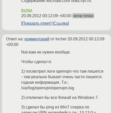
Содержание /etc/natd.conf пока пусто.
Incher
20.09.2012 00:12:09 +00:00
автор топика
Показать ответ
Ссылка
Ответ на:
комментарий
от Incher
20.09.2012 00:12:09
+00:00
Nat вам не нужен вообще.
Чтобы сделал я:
1) посмотрел логи openvpn что там пишется
- там реально бывает очень часто пишется
годная информация. Т.е.:
/var/log/openvpn/openvpn.log
2) отключил бы все firewall на Windows 7.
3) сделал бы ping из Win7 сперва по
адресам VPN интерфейса т.е.: 10.13.0.x