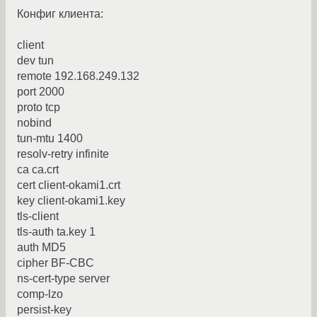
Конфиг клиента:
client
dev tun
remote 192.168.249.132
port 2000
proto tcp
nobind
tun-mtu 1400
resolv-retry infinite
ca ca.crt
cert client-okami1.crt
key client-okami1.key
tls-client
tls-auth ta.key 1
auth MD5
cipher BF-CBC
ns-cert-type server
comp-lzo
persist-key