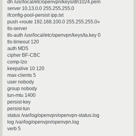
dh /usr/local/etc/openvpn/keys/dh1024.pem
server 10.13.0.0 255.255.255.0
ifconfig-pool-persist ipp.txt
push «route 192.168.100.0 255.255.255.0»
tls-server
tls-auth /usr/local/etc/openvpn/keys/ta.key 0
tls-timeout 120
auth MD5
cipher BF-CBC
comp-lzo
keepalive 10 120
max-clients 5
user nobody
group nobody
tun-mtu 1400
persist-key
persist-tun
status /var/log/openvpn/openvpn-status.log
log /var/log/openvpn/openvpn.log
verb 5