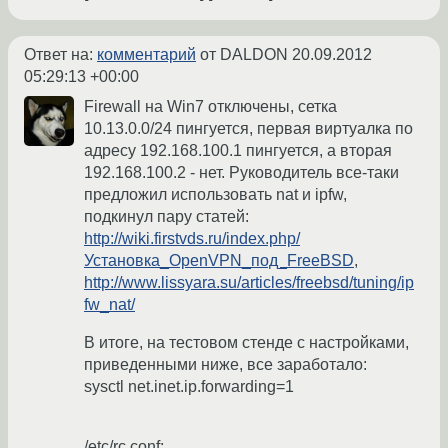
Ответ на:
комментарий
от DALDON
20.09.2012
05:29:13 +00:00
Firewall на Win7 отключены, сетка
10.13.0.0/24 пингуется, первая виртуалка по
адресу 192.168.100.1 пингуется, а вторая
192.168.100.2 - нет. Руководитель все-таки
предложил использовать nat и ipfw,
подкинул пару статей:
http://wiki.firstvds.ru/index.php/
Установка_OpenVPN_под_FreeBSD
,
http://www.lissyara.su/articles/freebsd/tuning/ip
fw_nat/
В итоге, на тестовом стенде с настройками,
приведенными ниже, все заработало:
sysctl net.inet.ip.forwarding=1
/etc/rc.conf: