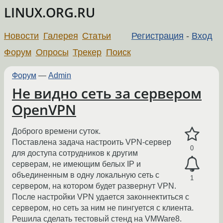
LINUX.ORG.RU
Новости
Галерея
Статьи
Регистрация
-
Вход
Форум
Опросы
Трекер
Поиск
Форум
—
Admin
Не видно сеть за сервером
OpenVPN
Доброго времени суток.
Поставлена задача настроить VPN-сервер
0
для доступа сотрудников к другим
серверам, не имеющим белых IP и
объединенным в одну локальную сеть с
1
сервером, на котором будет развернут VPN.
После настройки VPN удается законнектиться с
сервером, но сеть за ним не пингуется с клиента.
Решила сделать тестовый стенд на VMWare8.