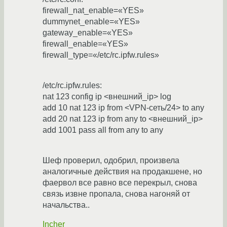
firewall_nat_enable=«YES»
dummynet_enable=«YES»
gateway_enable=«YES»
firewall_enable=«YES»
firewall_type=«/etc/rc.ipfw.rules»
/etc/rc.ipfw.rules:
nat 123 config ip <внешний_ip> log
add 10 nat 123 ip from <VPN-сеть/24> to any
add 20 nat 123 ip from any to <внешний_ip>
add 1001 pass all from any to any
Шеф проверил, одобрил, произвела
аналогичные действия на продакшене, но
фаервол все равно все перекрыл, снова
связь извне пропала, снова нагоняй от
начальства..
Incher