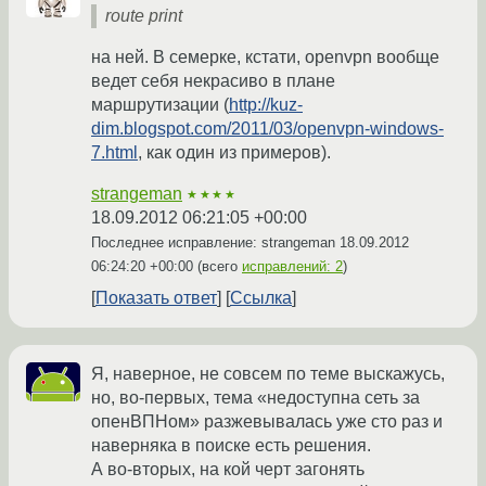
route print
на ней. В семерке, кстати, openvpn вообще
ведет себя некрасиво в плане
маршрутизации (
http://kuz-
dim.blogspot.com/2011/03/openvpn-windows-
7.html
, как один из примеров).
strangeman
★★★★
18.09.2012 06:21:05 +00:00
Последнее исправление: strangeman
18.09.2012
06:24:20 +00:00
(всего
исправлений: 2
)
Показать ответ
Ссылка
Я, наверное, не совсем по теме выскажусь,
но, во-первых, тема «недоступна сеть за
опенВПНом» разжевывалась уже сто раз и
наверняка в поиске есть решения.
А во-вторых, на кой черт загонять