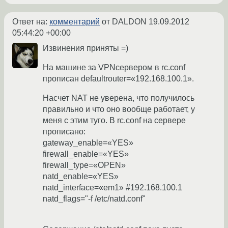
Ответ на:
комментарий
от DALDON
19.09.2012
05:44:20 +00:00
Извинения приняты =)
На машине за VPNсервером в rc.conf
прописан defaultrouter=«192.168.100.1».
Насчет NAT не уверена, что получилось
правильно и что оно вообще работает, у
меня с этим туго. В rc.conf на сервере
прописано:
gateway_enable=«YES»
firewall_enable=«YES»
firewall_type=«OPEN»
natd_enable=«YES»
natd_interface=«em1» #192.168.100.1
natd_flags="-f /etc/natd.conf"