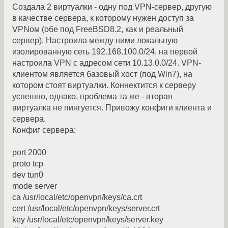
Создала 2 виртуалки - одну под VPN-сервер, другую
в качестве сервера, к которому нужен доступ за
VPNом (обе под FreeBSD8.2, как и реальный
сервер). Настроила между ними локальную
изолированную сеть 192.168.100.0/24, на первой
настроила VPN с адресом сети 10.13.0.0/24. VPN-
клиентом является базовый хост (под Win7), на
котором стоят виртуалки. Коннектится к серверу
успешно, однако, проблема та же - вторая
виртуалка не пингуется. Привожу конфиги клиента и
сервера.
Конфиг сервера:
port 2000
proto tcp
dev tun0
mode server
ca /usr/local/etc/openvpn/keys/ca.crt
cert /usr/local/etc/openvpn/keys/server.crt
key /usr/local/etc/openvpn/keys/server.key