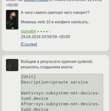
+00:00
А логи самого openvpn чего говорят?
Можешь verb 10 в конфиге написать.
slamd64
★★★★☆
29.04.2016 03:59:59 +00:00
Ссылка
Вобщем в результате курения systemd,
решилoсь созданием юнита:
[Unit]

Description=iproute service

Wants=sys-subsystem-net-devices-
tun0.device

After=sys-subsystem-net-devices-
tun0.device
