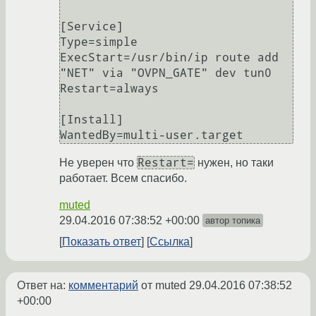
[Service]

Type=simple

ExecStart=/usr/bin/ip route add 
"NET" via "OVPN_GATE" dev tun0

Restart=always

[Install]

Restart=
Не уверен что
нужен, но таки
работает. Всем спасибо.
muted
29.04.2016 07:38:52 +00:00
автор топика
Показать ответ
Ссылка
Ответ на:
комментарий
от muted
29.04.2016 07:38:52
+00:00