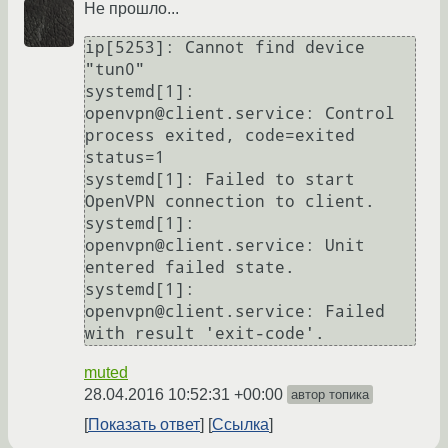
Не прошло...
ip[5253]: Cannot find device 
"tun0"

systemd[1]: 
openvpn@client.service: Control 
process exited, code=exited 
status=1

systemd[1]: Failed to start 
OpenVPN connection to client.

systemd[1]: 
openvpn@client.service: Unit 
entered failed state.

systemd[1]: 
openvpn@client.service: Failed 
with result 'exit-code'.
muted
28.04.2016 10:52:31 +00:00
автор топика
Показать ответ
Ссылка