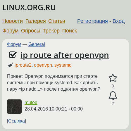
LINUX.ORG.RU
Новости
Галерея
Статьи
Регистрация
-
Вход
Форум
Опросы
Трекер
Поиск
Форум
—
General
ip route after openvpn
iproute2
,
openvpn
,
systemd
Привет. Openvpn поднимается при старте
системы при помощи systemd. Как добить
0
пару «ip r add...» после поднятия openvpn?
muted
2
28.04.2016 10:00:21 +00:00
Ссылка