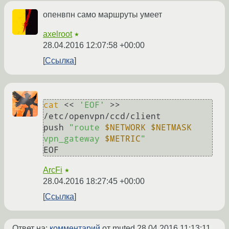
опенвпн само маршруты умеет
axelroot
★
28.04.2016 12:07:58 +00:00
Ссылка
cat
 << 
'EOF'
 >> 
/etc/openvpn/ccd/client

push 
"route 
$NETWORK
$NETMASK
vpn_gateway 
$METRIC
"
ArcFi
★
28.04.2016 18:27:45 +00:00
Ссылка
Ответ на:
комментарий
от muted
28.04.2016 11:13:11