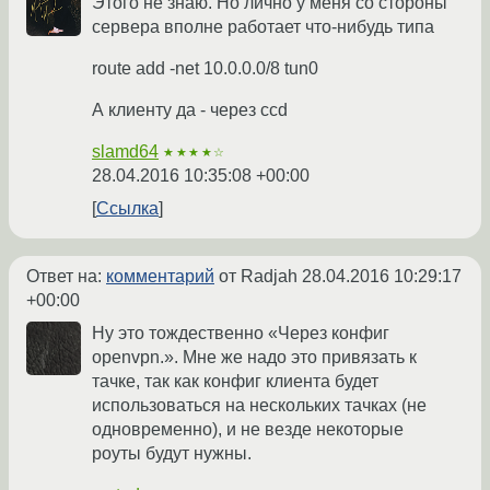
Этого не знаю. Но лично у меня со стороны
сервера вполне работает что-нибудь типа
route add -net 10.0.0.0/8 tun0
А клиенту да - через ccd
slamd64
★★★★☆
28.04.2016 10:35:08 +00:00
Ссылка
Ответ на:
комментарий
от Radjah
28.04.2016 10:29:17
+00:00
Ну это тождественно «Через конфиг
openvpn.». Мне же надо это привязать к
тачке, так как конфиг клиента будет
использоваться на нескольких тачках (не
одновременно), и не везде некоторые
роуты будут нужны.