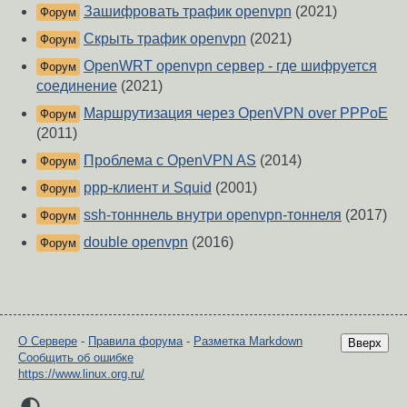
Зашифровать трафик openvpn
(2021)
Форум
Скрыть трафик openvpn
(2021)
Форум
OpenWRT openvpn сервер - где шифруется
Форум
соединение
(2021)
Маршрутизация через OpenVPN over PPPoE
Форум
(2011)
Проблема с OpenVPN AS
(2014)
Форум
ppp-клиент и Squid
(2001)
Форум
ssh-тонннель внутри openvpn-тоннеля
(2017)
Форум
double openvpn
(2016)
Форум
О Сервере
-
Правила форума
-
Разметка Markdown
Вверх
Сообщить об ошибке
https://www.linux.org.ru/