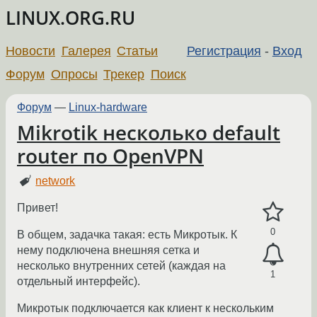
LINUX.ORG.RU
Новости
Галерея
Статьи
Регистрация
-
Вход
Форум
Опросы
Трекер
Поиск
Форум
—
Linux-hardware
Mikrotik несколько default
router по OpenVPN
network
Привет!
0
В общем, задачка такая: есть Микротык. К
нему подключена внешняя сетка и
несколько внутренних сетей (каждая на
1
отдельный интерфейс).
Микротык подключается как клиент к нескольким