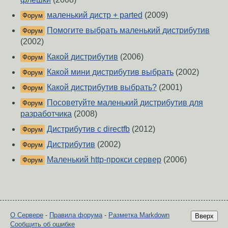
маленький дистр + parted
(2009)
Форум
Помогите выбрать маленький дистрибутив
Форум
(2002)
Какой дистрибутив
(2006)
Форум
Какой мини дистрибутив выбрать
(2002)
Форум
Какой дистрибутив выбрать?
(2001)
Форум
Посоветуйте маленький дистрибутив для
Форум
разработчика
(2008)
Дистрибутив с directfb
(2012)
Форум
Дистрибутив
(2002)
Форум
Маленький http-прокси сервер
(2006)
Форум
О Сервере
-
Правила форума
-
Разметка Markdown
Вверх
Сообщить об ошибке