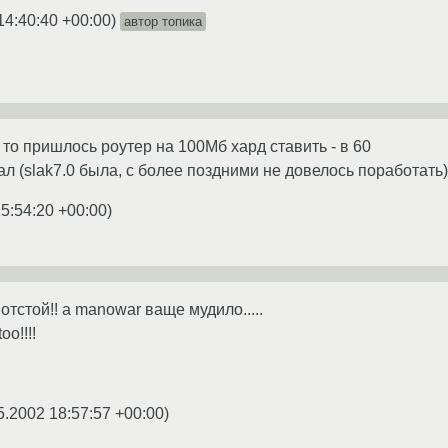
14:40:40 +00:00
)
автор топика
к то пришлось роутер на 100Мб хард ставить - в 60
л (slak7.0 была, с более поздними не довелось поработать)
5:54:20 +00:00
)
отстой!! а manowar ваще мудило.....
o!!!!
5.2002 18:57:57 +00:00
)