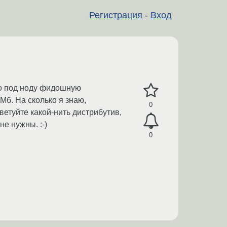
Регистрация
-
Вход
го под ноду фидошную
Мб. На сколько я знаю,
0
ветуйте какой-нить дистрибутив,
не нужны. :-)
0