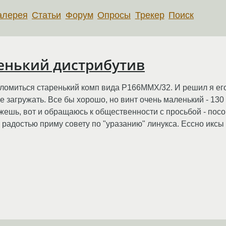
алерея
Статьи
Форум
Опросы
Трекер
Поиск
енький дистрибутив
обломиться старенький комп вида P166MMX/32. И решил я е
 загружать. Все бы хорошо, но винт очень маленький - 130 
жешь, вот и обращаюсь к общественности с просьбой - посо
с радостью приму совету по "уразанию" линукса. Ессно иксы 