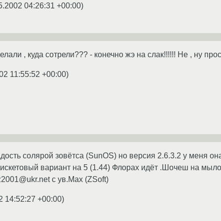
5.2002 04:26:31 +00:00
)
делали , куда сотрели??? - конечно жэ на слак!!!!!! Не , ну п
02 11:55:52 +00:00
)
дость солярой зовётса (SunOS) но версия 2.6.3.2 у меня она 
о дискетовый вариант на 5 (1.44) Флорах идёт .Шочеш на мы
001@ukr.net с ув.Max (ZSoft)
2 14:52:27 +00:00
)