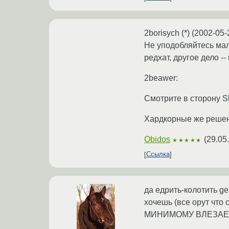
2borisych (*) (2002-05-
Не уподобляйтесь мал
редхат, другое дело -
2beawer:
Смотрите в сторону S
Хардкорные же решения 
Obidos
(
29.05
★★★★★
Ссылка
да едрить-колотить g
хочешь (все орут что 
МИНИМОМУ ВЛЕЗАЕТ