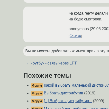
>а когда генту делали
на бсдю смотрели.
anonymous
(
29.05.200
Ссылка
Вы не можете добавлять комментарии в эту т
←
ноутбук - связь через LPT
Похожие темы
Какой выбрать маленький дистрибу
Форум
Выбрать дистрибутив
(2019)
Форум
[...] Выбрать дистрибутив...
(2009)
Форум
Маленький дистрибутив для мален
Форум