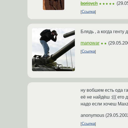
borisych
(
29.0
★★★★★
Ссылка
Блядь , а когда генту 
manowar
(
29.05.20
★★
Ссылка
ну вобшем есть ода га
её не найдёш :((( ет
надо если хочеш Maxz2
anonymous
(
29.05.200
Ссылка