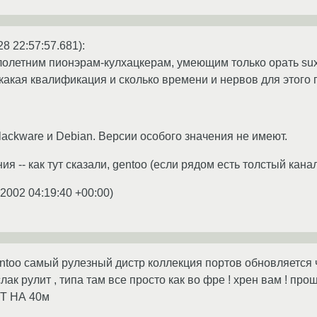
28 22:57:57.681):
олетним пионэрам-кулхацкерам, умеющим только орать suxx
- какая квалификация и сколько времени и нервов для этого 
lackware и Debian. Версии особого значения не имеют.
-- как тут сказали, gentoo (если рядом есть толстый канал) 
.2002 04:19:40 +00:00
)
entoo самый рулезный дистр коллекция портов обновляется ч
слак рулит , типа там все просто как во фре ! хрен вам ! про
 НА 40м