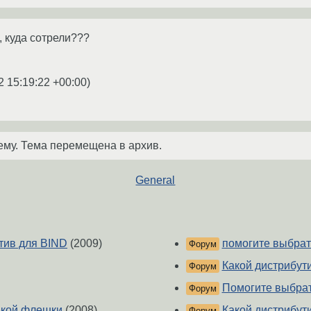
 , куда сотрели???
2 15:19:22 +00:00
)
ему. Тема перемещена в архив.
General
тив для BIND
(2009)
помогите выбрат
Форум
Какой дистрибут
Форум
Помогите выбрат
Форум
ькой флешки
(2008)
Какой дистрибут
Форум