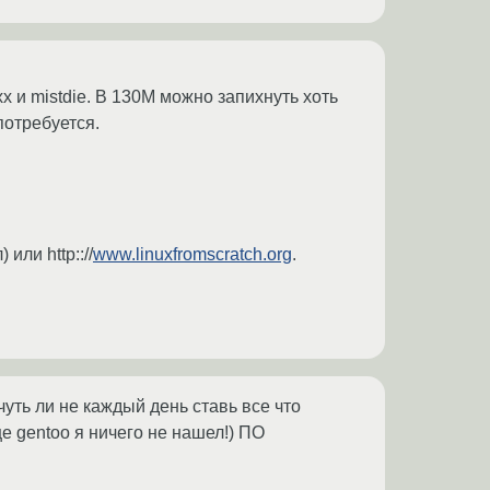
 и mistdie. В 130М можно запихнуть хоть
потребуется.
или http:://
www.linuxfromscratch.org
.
уть ли не каждый день ставь все что
ще gentoo я ничего не нашел!) ПО