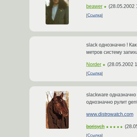
beawer
(
28.05.2002 
★
Ссылка
slack однозначно ! Ка
метров систему запиха
Norder
(
28.05.2002 1
★
Ссылка
slackware одназначно 
однозначно рулит gento
www.distrowatch.com
borisych
(
28.0
★★★★★
Ссылка