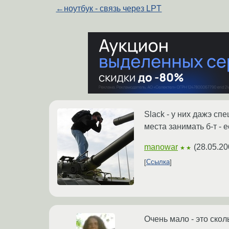
←
ноутбук - связь через LPT
Slack - у них дажэ сп
места занимать б-т - 
manowar
(
28.05.20
★★
Ссылка
Очень мало - это скол