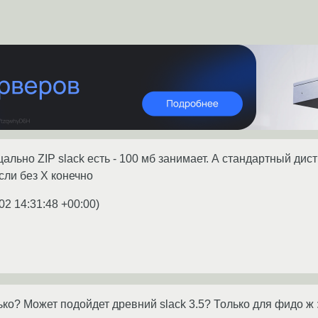
ецально ZIP slack есть - 100 мб занимает. А стандартный дис
если без Х конечно
02 14:31:48 +00:00
)
ько? Может подойдет древний slack 3.5? Только для фидо ж :