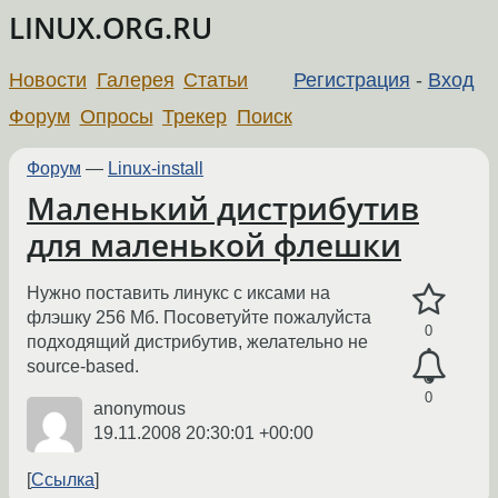
LINUX.ORG.RU
Новости
Галерея
Статьи
Регистрация
-
Вход
Форум
Опросы
Трекер
Поиск
Форум
—
Linux-install
Маленький дистрибутив
для маленькой флешки
Нужно поставить линукс с иксами на
флэшку 256 Мб. Посоветуйте пожалуйста
0
подходящий дистрибутив, желательно не
source-based.
0
anonymous
19.11.2008 20:30:01 +00:00
Ссылка