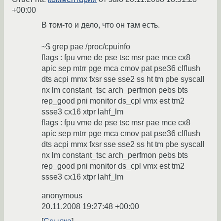
+00:00
В том-то и дело, что он там есть.
~$ grep pae /proc/cpuinfo
flags : fpu vme de pse tsc msr pae mce cx8
apic sep mtrr pge mca cmov pat pse36 clflush
dts acpi mmx fxsr sse sse2 ss ht tm pbe syscall
nx lm constant_tsc arch_perfmon pebs bts
rep_good pni monitor ds_cpl vmx est tm2
ssse3 cx16 xtpr lahf_lm
flags : fpu vme de pse tsc msr pae mce cx8
apic sep mtrr pge mca cmov pat pse36 clflush
dts acpi mmx fxsr sse sse2 ss ht tm pbe syscall
nx lm constant_tsc arch_perfmon pebs bts
rep_good pni monitor ds_cpl vmx est tm2
ssse3 cx16 xtpr lahf_lm
anonymous
20.11.2008 19:27:48 +00:00