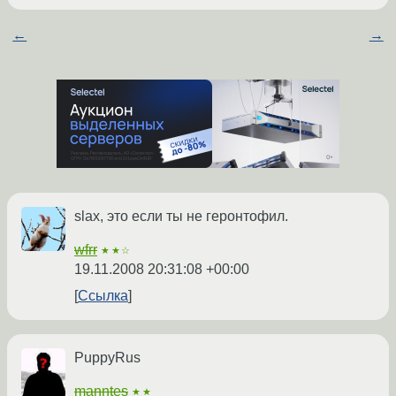
←
→
slax, это если ты не геронтофил.
wfrr
★★☆
19.11.2008 20:31:08 +00:00
Ссылка
PuppyRus
manntes
★★