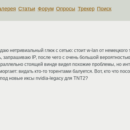
алерея
Статьи
Форум
Опросы
Трекер
Поиск
аю нетривиальный глюк с сетью: стоит w-lan от немецкого т
, запрашиваю IP, после чего с очень большой вероятностью 
араллельно стоящей винде видел похожие проблемы, но инте
оргает: видать кто-то торентами балуется. Вот, кто что пос
 под новые иксы nvidia-legacy для TNT2?