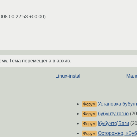
008 00:22:53 +00:00
)
ему. Тема перемещена в архив.
Linux-install
Мале
Установка бубун
Форум
бубунту гогно
(20
Форум
[бубунто]Баги
(20
Форум
Осторожно, «Буб
Форум