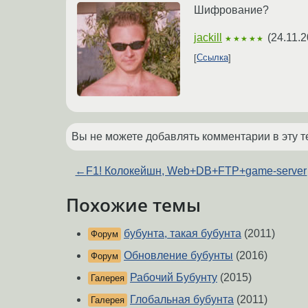
Шифрование?
jackill
(
24.11.2
★★★★★
Ссылка
Вы не можете добавлять комментарии в эту т
←
F1! Колокейшн, Web+DB+FTP+game-server
Похожие темы
бубунта, такая бубунта
(2011)
Форум
Обновление бубунты
(2016)
Форум
Рабочий Бубунту
(2015)
Галерея
Глобальная бубунта
(2011)
Галерея