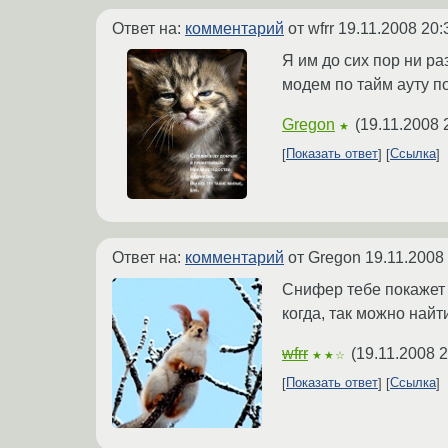
Ответ на:
комментарий
от wfrr
19.11.2008 20:
Я им до сих пор ни ра
модем по тайм ауту п
Gregon
(
19.11.2008 
★
Показать ответ
Ссылка
Ответ на:
комментарий
от Gregon
19.11.2008
Снифер тебе покажет 
когда, так можно найт
wfrr
(
19.11.2008 2
★★☆
Показать ответ
Ссылка