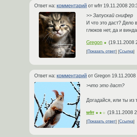
Ответ на:
комментарий
от wfrr
19.11.2008 20:
>> Запускай снифер
И что это даст? Дело 
глюков нет, да и винда
Gregon
(
19.11.2008 
★
Показать ответ
Ссылка
Ответ на:
комментарий
от Gregon
19.11.2008
>что это даст?
Догадайся, или ты из 
wfrr
(
19.11.2008 2
★★☆
Показать ответ
Ссылка