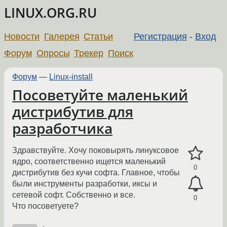
LINUX.ORG.RU
Новости
Галерея
Статьи
Регистрация
-
Вход
Форум
Опросы
Трекер
Поиск
Форум
—
Linux-install
Посоветуйте маленький
дистрибутив для
разработчика
Здравствуйте. Хочу поковырять линуксовое
ядро, соответственно ищется маленький
0
дистрибутив без кучи софта. Главное, чтобы
были инструменты разработки, иксы и
сетевой софт. Собственно и все.
0
Что посоветуете?