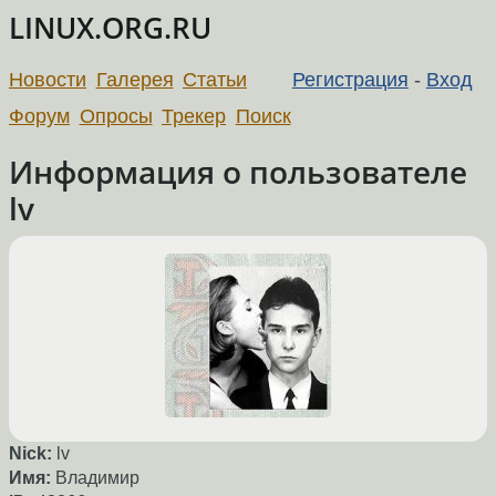
LINUX.ORG.RU
Новости
Галерея
Статьи
Регистрация
-
Вход
Форум
Опросы
Трекер
Поиск
Информация о пользователе
lv
Nick:
lv
Имя:
Владимир