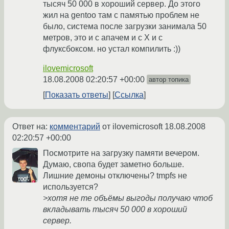
тысяч 50 000 в хороший сервер. До этого
жил на gentoo там с памятью проблем не
было, система после загрузки занимала 50
метров, это и с апачем и с Х и с
флуксбоксом. но устал компилить :))
ilovemicrosoft
18.08.2008 02:20:57 +00:00
автор топика
Показать ответы
Ссылка
Ответ на:
комментарий
от ilovemicrosoft
18.08.2008
02:20:57 +00:00
Посмотрите на загрузку памяти вечером.
Думаю, свопа будет заметно больше.
Лишние демоны отключены? tmpfs не
используется?
>хотя не те объёмы выгоды получаю чтоб
вкладывать тысяч 50 000 в хороший
сервер.