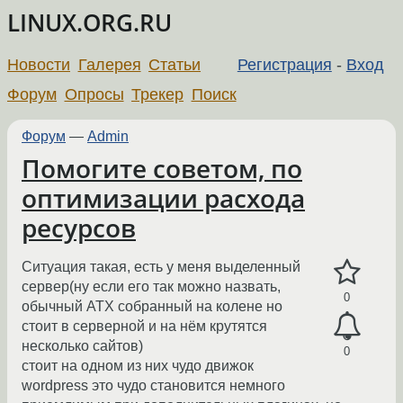
LINUX.ORG.RU
Новости
Галерея
Статьи
Регистрация
-
Вход
Форум
Опросы
Трекер
Поиск
Форум
—
Admin
Помогите советом, по
оптимизации расхода
ресурсов
Ситуация такая, есть у меня выделенный
сервер(ну если его так можно назвать,
0
обычный ATX собранный на колене но
стоит в серверной и на нём крутятся
несколько сайтов)
0
стоит на одном из них чудо движок
wordpress это чудо становится немного