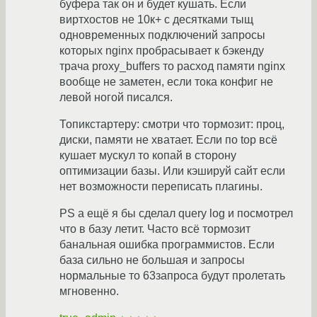
буфера так он и будет кушать. Если
виртхостов не 10к+ с десятками тыщ
одновременных подключений запросы
которых nginx пробрасывает к бэкенду
трача proxy_buffers то расход памяти nginx
вообще не заметен, если тока конфиг не
левой ногой писался.
Топикстартеру: смотри что тормозит: проц,
диски, памяти не хватает. Если по top всё
кушает мускул то копай в сторону
оптимизации базы. Или кэшируй сайт если
нет возможности переписать плагины.
PS а ещё я бы сделал query log и посмотрел
что в базу летит. Часто всё тормозит
банальная ошибка программистов. Если
база сильно не большая и запросы
нормальные то 63запроса будут пролетать
мгновенно.