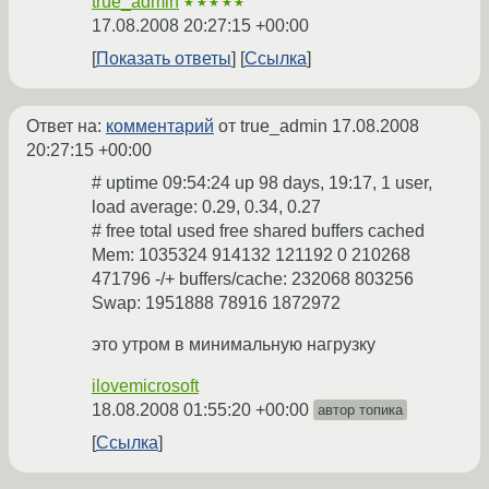
true_admin
★★★★★
17.08.2008 20:27:15 +00:00
Показать ответы
Ссылка
Ответ на:
комментарий
от true_admin
17.08.2008
20:27:15 +00:00
# uptime 09:54:24 up 98 days, 19:17, 1 user,
load average: 0.29, 0.34, 0.27
# free total used free shared buffers cached
Mem: 1035324 914132 121192 0 210268
471796 -/+ buffers/cache: 232068 803256
Swap: 1951888 78916 1872972
это утром в минимальную нагрузку
ilovemicrosoft
18.08.2008 01:55:20 +00:00
автор топика
Ссылка