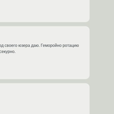
под своего юзера даю. Геморойно ротацию
секурно.