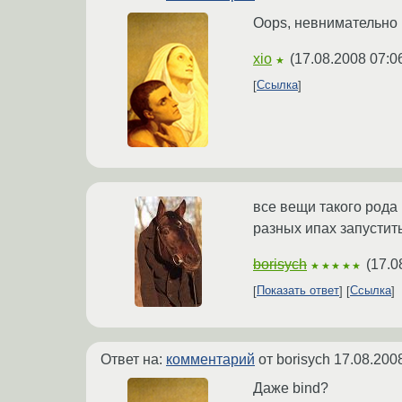
Oops, невнимательно п
xio
(
17.08.2008 07:0
★
Ссылка
все вещи такого рода 
разных ипах запустит
borisych
(
17.0
★★★★★
Показать ответ
Ссылка
Ответ на:
комментарий
от borisych
17.08.200
Даже bind?