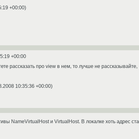
5:19 +00:00
)
5:19 +00:00
тете рассказать про view в нем, то лучше не рассказывайте,
8.2008 10:35:36 +00:00
)
ивы NameVirtualHost и VirtualHost. В локалке хоть адрес с