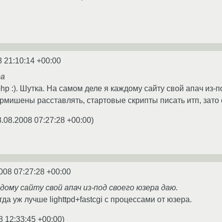
8 21:10:14 +00:00
ра
hp :). Шутка. На самом деле я каждому сайту свой апач из-
ермишены расставлять, стартовые скрипты писать итп, зато 
8.08.2008 07:27:28 +00:00
)
008 07:27:28 +00:00
дому сайту свой апач из-под своего юзера даю.
гда уж лучше lighttpd+fastcgi с процессами от юзера.
8 12:33:45 +00:00
)