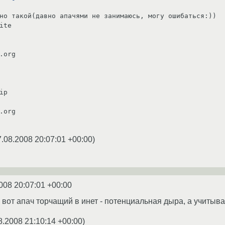
но такой(давно апачями не занимаюсь, могу ошибаться:))

ite

p

7.08.2008 20:07:01 +00:00
)
008 20:07:01 +00:00
 вот апач торчащий в инет - потенциальная дыра, а учитывая 
8.2008 21:10:14 +00:00
)