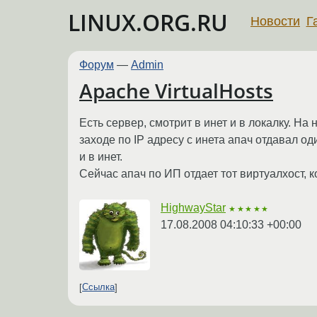
LINUX.ORG.RU
Новости
Г
Форум
—
Admin
Apache VirtualHosts
Есть сервер, смотрит в инет и в локалку. Н
заходе по IP адресу с инета апач отдавал од
и в инет.
Сейчас апач по ИП отдает тот виртуалхост, 
HighwayStar
★★★★★
17.08.2008 04:10:33 +00:00
Ссылка