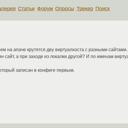
алерея
Статьи
Форум
Опросы
Трекер
Поиск
а нем на апаче крутятся дву виртуалхоста с разными сайтами
ин сайт, а при заходе из локалки другой? И по именам вирт
который записан в конфиге первым.