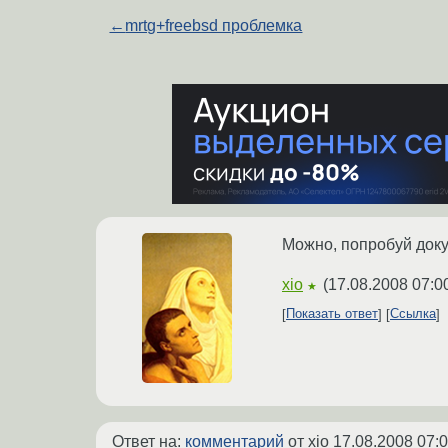
←
mrtg+freebsd проблемка
Можно, попробуй доку
xio
(
17.08.2008 07:0
★
Показать ответ
Ссылка
Ответ на:
комментарий
от xio
17.08.2008 07:0