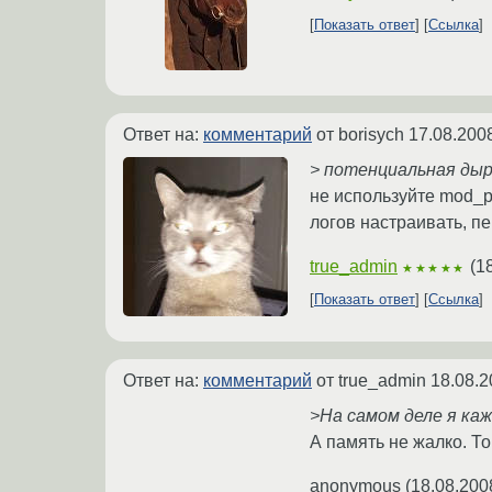
Показать ответ
Ссылка
Ответ на:
комментарий
от borisych
17.08.200
> потенциальная ды
не используйте mod_p
логов настраивать, п
true_admin
(
1
★★★★★
Показать ответ
Ссылка
Ответ на:
комментарий
от true_admin
18.08.2
>На самом деле я каж
А память не жалко. То
anonymous
(
18.08.200