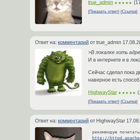
true_admin
(
1
★★★★★
Показать ответ
Ссылка
Ответ на:
комментарий
от true_admin
17.08.2
>В локалке хоть адр
И в интернете и в лок
Сейчас сделал пока дв
наверное есть способ
HighwayStar
(
★★★★★
Показать ответ
Ссылка
Ответ на:
комментарий
от HighwayStar
17.08
http://httpd.apache