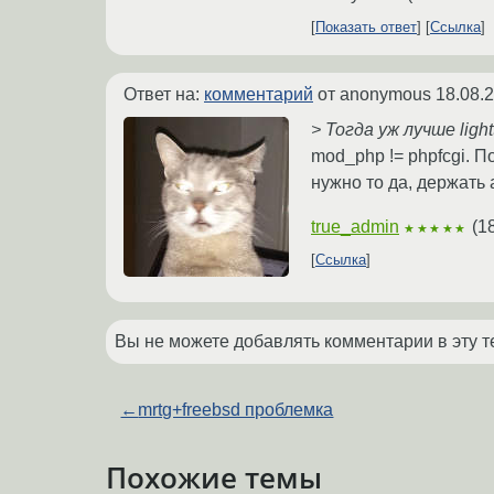
Показать ответ
Ссылка
Ответ на:
комментарий
от anonymous
18.08.
> Тогда уж лучше ligh
mod_php != phpfcgi. П
нужно то да, держать 
true_admin
(
1
★★★★★
Ссылка
Вы не можете добавлять комментарии в эту т
←
mrtg+freebsd проблемка
Похожие темы