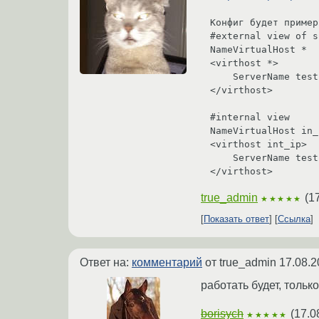
Конфиг будет пример
#external view of s
NameVirtualHost *

<virthost *>

    ServerName test.org

</virthost>

#internal view

NameVirtualHost in_i
<virthost int_ip>

    ServerName test.org

</virthost>
true_admin
(
1
★★★★★
Показать ответ
Ссылка
Ответ на:
комментарий
от true_admin
17.08.2
работать будет, только
borisych
(
17.0
★★★★★