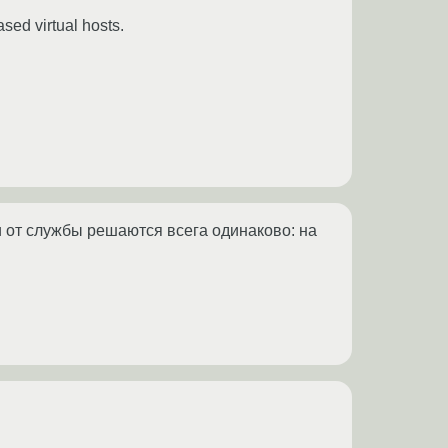
d virtual hosts.
ти от службы решаются всега одинаково: на