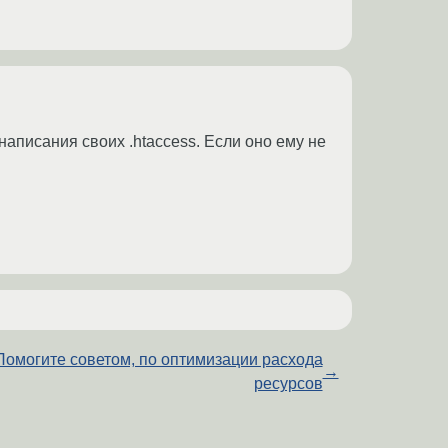
написания своих .htaccess. Если оно ему не
Помогите советом, по оптимизации расхода
→
ресурсов