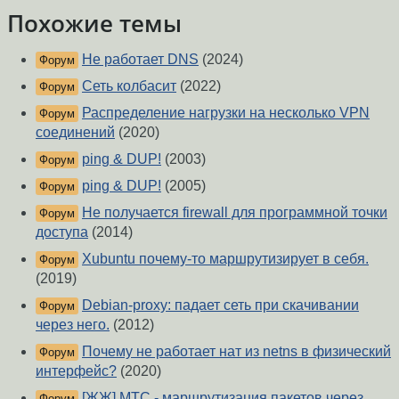
Похожие темы
Не работает DNS
(2024)
Форум
Сеть колбасит
(2022)
Форум
Распределение нагрузки на несколько VPN
Форум
соединений
(2020)
ping & DUP!
(2003)
Форум
ping & DUP!
(2005)
Форум
Не получается firewall для программной точки
Форум
доступа
(2014)
Xubuntu почему-то маршрутизирует в себя.
Форум
(2019)
Debian-proxy: падает сеть при скачивании
Форум
через него.
(2012)
Почему не работает нат из netns в физический
Форум
интерфейс?
(2020)
[ЖЖ] МТС - маршрутизация пакетов через
Форум