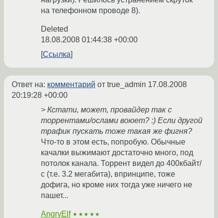
на телефонном проводе 8).
Deleted
18.08.2008 01:44:38 +00:00
Ссылка
Ответ на:
комментарий
от true_admin
17.08.2008
20:19:28 +00:00
> Кстати, может, провайдер так с
торрентами/ослами воюет? :) Если другой
трафик пускать тоже такая же фигня?
Что-то в этом есть, попробую. Обычные
качалки выжимают достаточно много, под
потолок канала. Торрент видел до 400кбайт/
с (т.е. 3.2 мегабита), впринципе, тоже
дофига, но кроме них тогда уже ничего не
пашет...
AngryElf
★★★★★