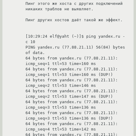
Пинг этого же хоста с других подключений 
никаких траблов не выявляет. 

Пинг других хостов даёт такой же эффект. 

[10:29:24 elf@yaht (~)]$ ping yandex.ru -
c 10

PING yandex.ru (77.88.21.11) 56(84) bytes 
of data.

64 bytes from yandex.ru (77.88.21.11): 
icmp_seq=1 ttl=53 time=160 ms

64 bytes from yandex.ru (77.88.21.11): 
icmp_seq=1 ttl=53 time=160 ms (DUP!)

64 bytes from yandex.ru (77.88.21.11): 
icmp_seq=2 ttl=53 time=146 ms

64 bytes from yandex.ru (77.88.21.11): 
icmp_seq=2 ttl=53 time=147 ms (DUP!)

64 bytes from yandex.ru (77.88.21.11): 
icmp_seq=3 ttl=53 time=136 ms

64 bytes from yandex.ru (77.88.21.11): 
icmp_seq=3 ttl=53 time=136 ms (DUP!)

64 bytes from yandex.ru (77.88.21.11): 
icmp_seq=4 ttl=53 time=142 ms

64 bytes from yandex.ru (77.88.21.11): 