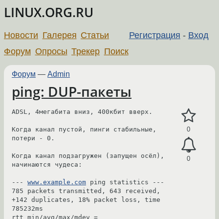
LINUX.ORG.RU
Новости
Галерея
Статьи
Регистрация
-
Вход
Форум
Опросы
Трекер
Поиск
Форум
—
Admin
ping: DUP-пакеты
ADSL, 4мегабита вниз, 400кбит вверх. 

Когда канал пустой, пинги стабильные, 
0
потери - 0. 

Когда канал подзагружен (запущен осёл), 
0
начинаются чудеса:

--- 
www.example.com
 ping statistics ---

785 packets transmitted, 643 received, 
+142 duplicates, 18% packet loss, time 
785232ms

rtt min/avg/max/mdev = 