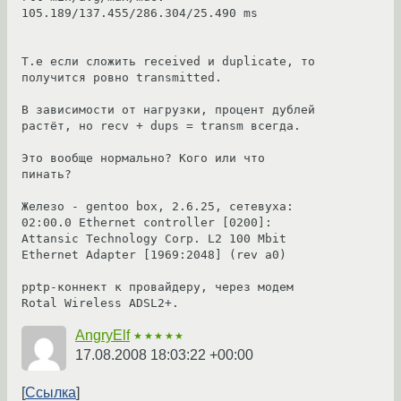
105.189/137.455/286.304/25.490 ms

Т.е если сложить received и duplicate, то 
получится ровно transmitted.

В зависимости от нагрузки, процент дублей 
растёт, но recv + dups = transm всегда. 

Это вообще нормально? Кого или что 
пинать?

Железо - gentoo box, 2.6.25, сетевуха: 

02:00.0 Ethernet controller [0200]: 
Attansic Technology Corp. L2 100 Mbit 
Ethernet Adapter [1969:2048] (rev a0)

pptp-коннект к провайдеру, через модем 
Rotal Wireless ADSL2+.
AngryElf
★★★★★
17.08.2008 18:03:22 +00:00
Ссылка