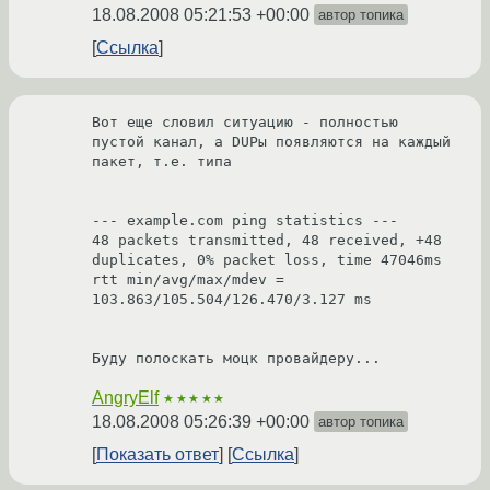
18.08.2008 05:21:53 +00:00
автор топика
Ссылка
Вот еще словил ситуацию - полностью 
пустой канал, а DUPы появляются на каждый 
пакет, т.е. типа

--- example.com ping statistics ---

48 packets transmitted, 48 received, +48 
duplicates, 0% packet loss, time 47046ms

rtt min/avg/max/mdev = 
103.863/105.504/126.470/3.127 ms

Буду полоскать моцк провайдеру...
AngryElf
★★★★★
18.08.2008 05:26:39 +00:00
автор топика
Показать ответ
Ссылка