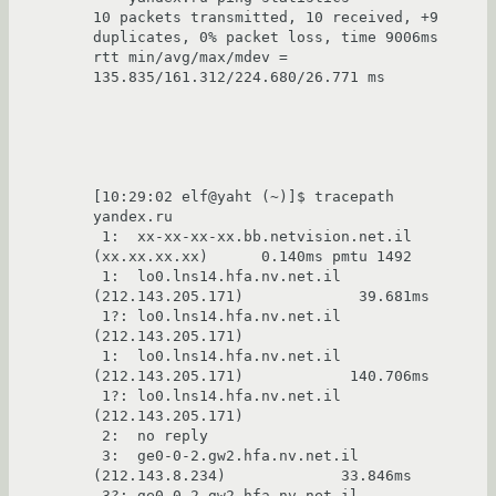
10 packets transmitted, 10 received, +9 
duplicates, 0% packet loss, time 9006ms

rtt min/avg/max/mdev = 
135.835/161.312/224.680/26.771 ms

[10:29:02 elf@yaht (~)]$ tracepath 
yandex.ru

 1:  xx-xx-xx-xx.bb.netvision.net.il 
(xx.xx.xx.xx)      0.140ms pmtu 1492

 1:  lo0.lns14.hfa.nv.net.il 
(212.143.205.171)             39.681ms

 1?: lo0.lns14.hfa.nv.net.il 
(212.143.205.171)

 1:  lo0.lns14.hfa.nv.net.il 
(212.143.205.171)            140.706ms

 1?: lo0.lns14.hfa.nv.net.il 
(212.143.205.171)

 2:  no reply

 3:  ge0-0-2.gw2.hfa.nv.net.il 
(212.143.8.234)             33.846ms

 3?: ge0-0-2.gw2.hfa.nv.net.il 