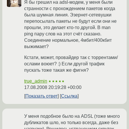
Я бы грешил на adsl-модем, у меня были
странности с прохождением пакетов когда
была шумная линия. Эзернет-сетевушки
перепосылать пакеты не будут если они не
прошли, это делает кто-то другой. В man
ping пару слов на этот счёт сказано.
Соединение нормальное, 4мбит/400кбит
выжимает?
Кстати, может, провайдер так с торрентами/
ослами воюет? :) Если другой трафик
пускать тоже такая же фигня?
true_admin
★★★★★
17.08.2008 20:19:28 +00:00
Показать ответ
Ссылка
У меня подобное было на ADSL (тоже много
дубликатов шло, но только всегда, даже без
нагрузки). Решилось устранением скруток