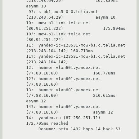
(213.248.64.29)             167.839ms 
asymm 10

 9?: s-bb1-pos5-0-0.telia.net 
(213.248.64.29)             asymm 10

10:  mow-b1-link.telia.net 
(80.91.251.222)                175.894ms

10?: mow-b1-link.telia.net 
(80.91.251.222)

11:  yandex-ic-123531-mow-b1.c.telia.net 
(213.248.104.142) 160.713ms

11?: yandex-ic-123531-mow-b1.c.telia.net 
(213.248.104.142)

12:  hummer-vlan601.yandex.net 
(77.88.16.60)              168.778ms

12?: hummer-vlan601.yandex.net 
(77.88.16.60)

13:  hummer-vlan601.yandex.net 
(77.88.16.60)              210.615ms 
asymm 12

14?: hummer-vlan601.yandex.net 
(77.88.16.60)              asymm 12

14:  yandex.ru (87.250.251.11)                            
172.705ms reached

     Resume: pmtu 1492 hops 14 back 53
