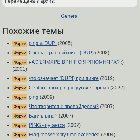
перемещена в архив.
←
General
→
Похожие темы
ping & DUP!
(2005)
Форум
Очень странный пинг (DUP)
(2008)
Форум
нАЭЪЯМХРЕ ВРН ГЮ ЯРПЮМНЯРХ? :)
Форум
(2001)
что означает (DUP!) при пинге
(2019)
Форум
Gentoo Linux ping округляет время
(2022)
Форум
ping
(2009)
Форум
Что творится с провайдером?
(2007)
Форум
Баги в ping?
(2007)
Форум
PING - ругается
(2002)
Форум
Frag reassembly time exceeded
(2004)
Форум