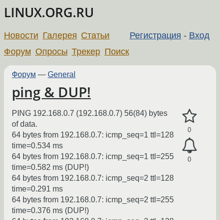
LINUX.ORG.RU
Новости
Галерея
Статьи
Регистрация
-
Вход
Форум
Опросы
Трекер
Поиск
Форум
—
General
ping & DUP!
PING 192.168.0.7 (192.168.0.7) 56(84) bytes
of data.
0
64 bytes from 192.168.0.7: icmp_seq=1 ttl=128
time=0.534 ms
64 bytes from 192.168.0.7: icmp_seq=1 ttl=255
0
time=0.582 ms (DUP!)
64 bytes from 192.168.0.7: icmp_seq=2 ttl=128
time=0.291 ms
64 bytes from 192.168.0.7: icmp_seq=2 ttl=255
time=0.376 ms (DUP!)