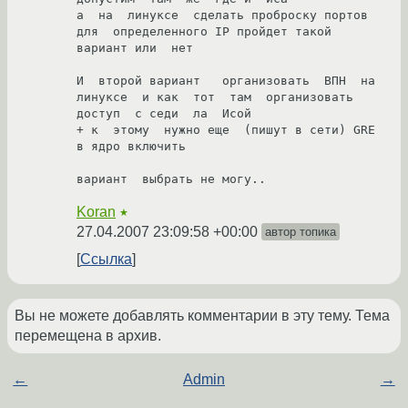
а  на  линуксе  сделать проброску портов  
для  определенного IP пройдет такой 
вариант или  нет

И  второй вариант   организовать  ВПН  на  
линуксе  и как  тот  там  организовать  
доступ  с седи  ла  Исой

+ к  этому  нужно еще  (пишут в сети) GRE 
в ядро включить

вариант  выбрать не могу..
Koran
★
27.04.2007 23:09:58 +00:00
автор топика
Ссылка
Вы не можете добавлять комментарии в эту тему. Тема
перемещена в архив.
←
Admin
→