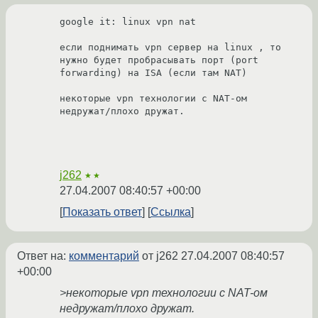
google it: linux vpn nat 

если поднимать vpn сервер на linux , то 
нужно будет пробрасывать порт (port 
forwarding) на ISA (если там NAT) 

некоторые vpn технологии с NAT-ом 
недружат/плохо дружат.

j262
★★
27.04.2007 08:40:57 +00:00
Показать ответ
Ссылка
Ответ на:
комментарий
от j262
27.04.2007 08:40:57
+00:00
>некоторые vpn технологии с NAT-ом
недружат/плохо дружат.