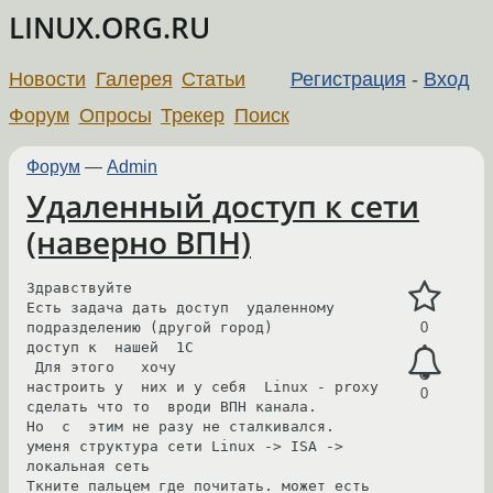
LINUX.ORG.RU
Новости
Галерея
Статьи
Регистрация
-
Вход
Форум
Опросы
Трекер
Поиск
Форум
—
Admin
Удаленный доступ к сети
(наверно ВПН)
Здравствуйте

Есть задача дать доступ  удаленному 
подразделению (другой город)

0
доступ к  нашей  1С

 Для этого   хочу

настроить у  них и у себя  Linux - proxy  
0
сделать что то  вроди ВПН канала.

Но  с  этим не разу не сталкивался.

уменя структура сети Linux -> ISA -> 
локальная сеть

Ткните пальцем где почитать. может есть 