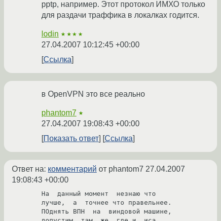
pptp, например. Этот протокол ИМХО только
для раздачи траффика в локалках годится.
lodin
★★★★
27.04.2007 10:12:45 +00:00
Ссылка
в OpenVPN это все реально
phantom7
★
27.04.2007 19:08:43 +00:00
Показать ответ
Ссылка
Ответ на:
комментарий
от phantom7
27.04.2007
19:08:43 +00:00
На  данный момент  незнаю что 

лучше,  а  точнее что правельнее.

ПОднять ВПН  на  виндовой машине,  
допустим  там  же  где и  иса
