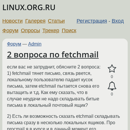
LINUX.ORG.RU
Новости
Галерея
Статьи
Регистрация
-
Вход
Форум
Опросы
Трекер
Поиск
Форум
—
Admin
2 вопроса по fetchmail
если вас не затруднит, обясните 2 вопроса:
1) fetchmail тянет письмо, связь рвется,
0
локальному пользователю падает кусок
письма, затем etchmail пытается снова его
вытащить и т.д. Как ему сказать, что в
0
случае неудачи не надо складывать битые
письма в локальный почтовый ящик?
2) Есть ли возможность сказать etchmail складывать
письма сразу в несколько локальных ящиков. Про
procmail я в курсе и в данный момент его