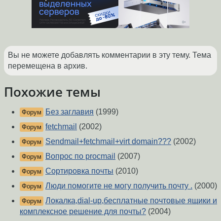
Вы не можете добавлять комментарии в эту тему. Тема
перемещена в архив.
Похожие темы
Без заглавия
(1999)
Форум
fetchmail
(2002)
Форум
Sendmail+fetchmail+virt domain???
(2002)
Форум
Вопрос по procmail
(2007)
Форум
Сортировка почты
(2010)
Форум
Люди помогите не могу получить почту .
(2000)
Форум
Локалка,dial-up,бесплатные почтовые ящики и
Форум
комплексное решение для почты?
(2004)