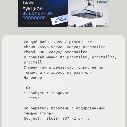
Создай файл ~vasya/.procmailrc

chown vasya.vasya ~vasya/.procmailrc

chmod 600 ~vasya/.procmailrc

и почитай маны: по procmaiex, procmailrc, 
procmail.

У меня так и делается, только не по 
темам, а по адресу отправителя.

Например:

------------------

:0:

* ^Subject:.*dogovor

! petya

Но берегись проблемы с кодированными 
темами (типа)

Subject: =?koi8-r?Q?=F2=CF...
