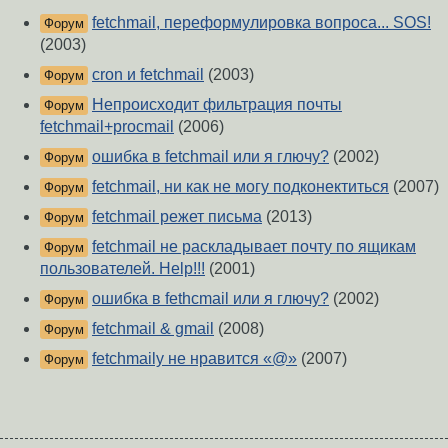
fetchmail, переформулировка вопроса... SOS!
Форум
(2003)
cron и fetchmail
(2003)
Форум
Непроисходит фильтрация почты
Форум
fetchmail+procmail
(2006)
ошибка в fetchmail или я глючу?
(2002)
Форум
fetchmail, ни как не могу подконектиться
(2007)
Форум
fetchmail режет письма
(2013)
Форум
fetchmail не раскладывает почту по ящикам
Форум
пользователей. Help!!!
(2001)
ошибка в fethcmail или я глючу?
(2002)
Форум
fetchmail & gmail
(2008)
Форум
fetchmailу не нравится «@»
(2007)
Форум