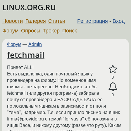
LINUX.ORG.RU
Новости
Галерея
Статьи
Регистрация
-
Вход
Форум
Опросы
Трекер
Поиск
Форум
—
Admin
fetchmail
Привет ALL!
Есть выделенка, один почтовый ящик у
0
провайдера на фирму. Но доменное имя
фирмы - не зарегено. Необходимо, чтобы
fetchmail (или другая програмка) забирала
0
почту от провайдера и РАСКЛАДЫВАЛА её
по локальным ящикам в зависимости от поля
"тема", например. Т.е. если пришло письмо на ящик
firma@provider.ru с темой "for vasia" её положили в
ящик Васе, и никому другому (разве что руту). Каким