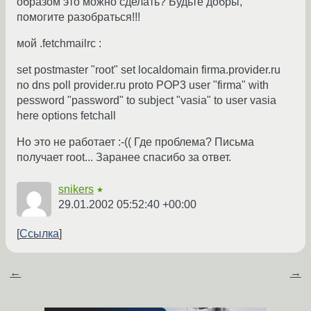
образом это можно сделать? Будьте добры,
помогите разобраться!!!
мой .fetchmailrc :
set postmaster "root" set localdomain firma.provider.ru
no dns poll provider.ru proto POP3 user "firma" with
pessword "password" to subject "vasia" to user vasia
here options fetchall
Но это не работает :-(( Где проблема? Письма
получает root... Заранее спасибо за ответ.
snikers
★
29.01.2002 05:52:40 +00:00
Ссылка
←
→