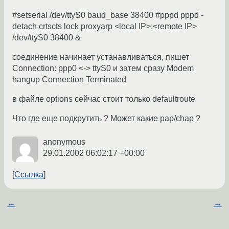
#setserial /dev/ttyS0 baud_base 38400 #pppd pppd -
detach crtscts lock proxyarp <local IP>:<remote IP>
/dev/ttyS0 38400 &
соединение начинает устанавливаться, пишет
Connection: ppp0 <-> ttyS0 и затем сразу Modem
hangup Connection Terminated
в файле options сейчас стоит только defaultroute
Что где еще подкрутить ? Может какие pap/chap ?
anonymous
29.01.2002 06:02:17 +00:00
Ссылка
←
→