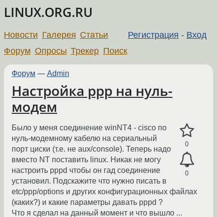
LINUX.ORG.RU
Новости
Галерея
Статьи
Регистрация
-
Вход
Форум
Опросы
Трекер
Поиск
Форум
—
Admin
Настройка ppp на нуль-
модем
Было у меня соединение winNT4 - cisco по
нуль-модемному кабелю на сериальный
0
порт циски (т.е. не aux/console). Теперь надо
вместо NT поставить linux. Никак не могу
настроить pppd чтобы он гад соединение
0
установил. Подскажите что нужно писать в
etc/ppp/options и других конфигурационных файлах
(каких?) и какие параметры давать pppd ?
Что я сделал на данный момент и что вышло ...