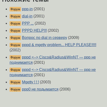
ppp-in
(2001)
Форум
dial-in
(2001)
Форум
PPP ...
(2002)
Форум
PPPD HELP!!!
(2002)
Форум
Вопрос по dial in серверу
(2009)
Форум
pppd & mgetty problem... HELP PLEASE!!!!!
Форум
(2002)
pppd <--> Cisco&Radius&WinNT — ppp не
Форум
поднимается
(2001)
pppd <--> Cisco&Radius&WinNT — ppp не
Форум
поднимается
(2001)
Mgetty ! ! !
(2003)
Форум
ppp0 не подымается
(2006)
Форум