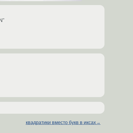
N"
квадратики вместо букв в иксах
→