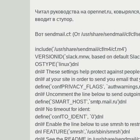
Читал руководства на opennet.ru, ковырялся
вводит в ступор.
Вот sendmail.cf: (От /usr/share/sendmail/cf/cf
include(`/usr/share/sendmail/cf/m4/cf.m4')
VERSIONID(`slack.mnw, based on default Slack
OSTYPE(`linux')dnl
dnl# These settings help protect against people
dnl# at your site in order to send you email that
define(`confPRIVACY_FLAGS', `authwarnings,nov
dnl# Uncomment the line below to send outgoing
define(`SMART_HOST',`smtp.mail.ru')dnl
dnl# No timeout for ident:
define(`confTO_IDENT', `0')dnl
dnl# Enable the line below to use smrsh to rest
dnl FEATURE(`smrsh',`/usr/sbin/smrsh')dnl
dnl# See the README in /usr/share/sendmail/cf 