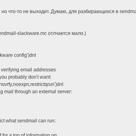
, но что-то не выходит. Думаю, для разбирающихся в sendma
/sendmail-slackware.mc отлчается мало.)
ware config')dnl
 verifying email addresses
 you probably don't want:
rfy,noexpn,restrictqrun')dnl
 mail through an external server:
rict what sendmail can run:
for a ton of information on