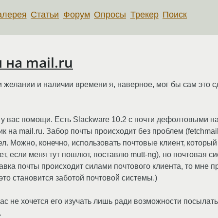
алерея
Статьи
Форум
Опросы
Трекер
Поиск
 на mail.ru
 желании и наличии времени я, наверное, мог бы сам это с
у вас помощи. Есть Slackware 10.2 с почти дефолтовыми на
 на mail.ru. Забор почты происходит без проблем (fetchmail
. Можно, конечно, использовать почтовые клиент, который 
т, если меня тут пошлют, поставлю mutt-ng), но почтовая с
вка почты происходит силами почтового клиента, то мне пр
 это становится заботой почтовой системы.)
ас не хочется его изучать лишь ради возможности посылать
.