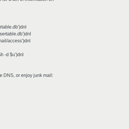
table.db')dnl
sertable.db')dnl
il/access')dnl
h -d $u')dnl
ve DNS, or enjoy junk mail: