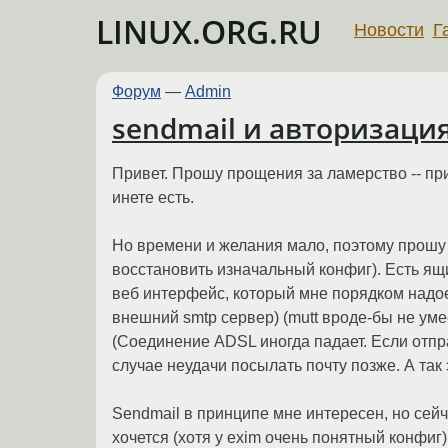
LINUX.ORG.RU
Новости
Г
Форум
—
Admin
sendmail и авторизация
Привет. Прошу прощения за ламерство -- при
инете есть.
Но времени и желания мало, поэтому прошу 
восстановить изначальный конфиг). Есть ящик
веб интерфейс, который мне порядком надоел
внешний smtp сервер) (mutt вроде-бы не умее
(Соединение ADSL иногда падает. Если отпра
случае неудачи посылать почту позже. А так
Sendmail в принципе мне интересен, но сейч
хочется (хотя у exim очень понятный конфиг)