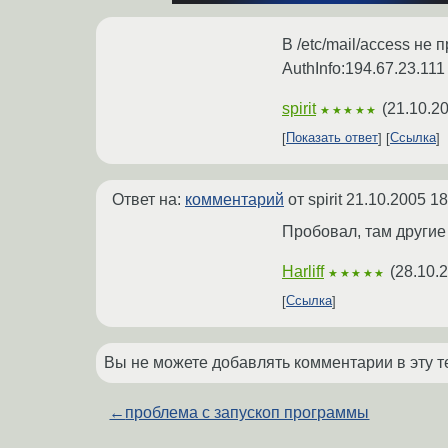
В /etc/mail/access не
AuthInfo:194.67.23.11
spirit
(
21.10.2
★★★★★
Показать ответ
Ссылка
Ответ на:
комментарий
от spirit
21.10.2005 18
Пробовал, там другие
Harliff
(
28.10.
★★★★★
Ссылка
Вы не можете добавлять комментарии в эту т
←
проблема с запускоп программы