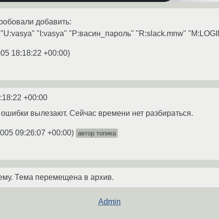
 пробовали добавить:
1 "U:vasya" "I:vasya" "P:васин_пароль" "R:slack.mnw" "M:LOGI
005 18:18:22 +00:00
)
:18:22 +00:00
 ошибки вылезают. Сейчас времени нет разбираться.
2005 09:26:07 +00:00
)
автор топика
ему. Тема перемещена в архив.
Admin