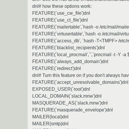
dnl# how these options work:
FEATURE(`use_cw_file')dnl
FEATURE(`use_ct_file')dnl
FEATURE(`mailertable',`hash -o /etc/mail/mailer
FEATURE(`virtusertable',`hash -o /etc/mail/virtu
FEATURE(`access_db', `hash -T<TMPF> /etc/ma
FEATURE(`blacklist_recipients')dnl
FEATURE(`local_procmail',`',`procmail -t -Y -a $
FEATURE(`always_add_domain')dnl
FEATURE(`redirect')dnl
dnl# Turn this feature on if you don't always ha
FEATURE(`accept_unresolvable_domains')dnl
EXPOSED_USER(`root')dnl
LOCAL_DOMAIN(`slack.mnw')dnl
MASQUERADE_AS(`slack.mnw')dnl
FEATURE(`masquerade_envelope')dnl
MAILER(local)dnl
MAILER(smtp)dnl