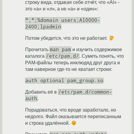
строку вида, отдавая себе отчёт, что «Al» -
это «а» и «л», а не «а» и «один»:
*;*;%domain users;Al0000-
2400;lpadmin
Потом убедится, что это не работает.
man pam
Прочитать
и изучить содержимое
/etc/pam.d/
каталога
. Суметь понять, что
PAM-файлы теперь инклюдяд друг друга и
там наверное где-то не хватает строки:
auth optional pam_group.so
/etc/pam.d/common-
Добавить её в
auth
.
Порадоваться, что вроде заработало, но
недолго. Файл оказывается переписанным
и строка удалённой.