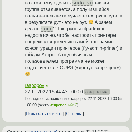
sudo su
но стоит ему сделать
как эта
группа отваливается, а получившийся
пользователь не получает всех групп рута, и
в результате рут - это не рут.
А зачем
sudo
делать
? Так группы «lpadmin»
недостаточно, чтобы настроить принтеры
вопреки утверждению самой программы
конфигурации принтеров (fly-admin-printer) и
гайдам Астры. А под обычным
пользователем программа не может
подключиться к CUPS («доступ запрещён»).
raspopov
★
22.11.2022 15:44:43 +00:00
автор топика
Последнее исправление: raspopov
22.11.2022 16:00:55
+00:00
(всего
исправлений: 2
)
Показать ответы
Ссылка
Ответ на:
комментарий
от raspopov
22.11.2022