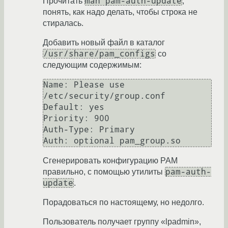
man pam-auth-update
Прочитать
,
понять, как надо делать, чтобы строка не
стиралась.
Добавить новый файл в каталог
/usr/share/pam_configs
со
следующим содержимым:
Name: Please use 
/etc/security/group.conf

Default: yes

Priority: 900

Auth-Type: Primary

Сгенерировать конфигурацию PAM
pam-auth-
правильно, с помощью утилиты
update
.
Порадоваться по настоящему, но недолго.
Пользователь получает группу «lpadmin»,