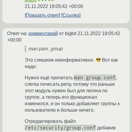
★★★★★
21.11.2022 19:05:42 +00:00
Показать ответ
Ссылка
Ответ на:
комментарий
от bigbit
21.11.2022 19:05:42
+00:00
man pam_group
Это слишком неинформативно.
Вот как
надо:
man group.conf
Нужно ещё прочитать
,
слегка почесать репу, потому что раньше
этот модуль нужен был для логина по
группе, а теперь его функционал
изменился, и он только добавляет группы к
пользователю и больше ничего.
Отредактировать файл
/etc/security/group.conf
добавив