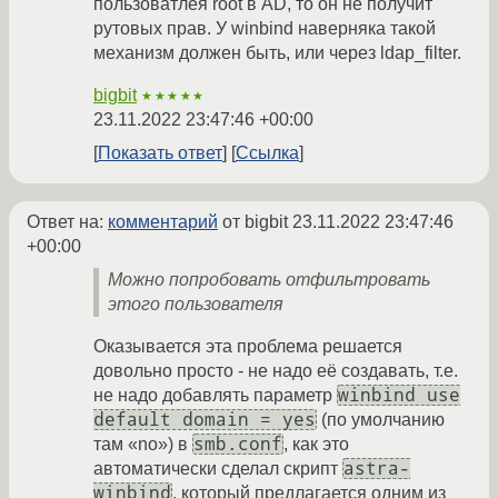
пользоватлея root в AD, то он не получит
рутовых прав. У winbind наверняка такой
механизм должен быть, или через ldap_filter.
bigbit
★★★★★
23.11.2022 23:47:46 +00:00
Показать ответ
Ссылка
Ответ на:
комментарий
от bigbit
23.11.2022 23:47:46
+00:00
Можно попробовать отфильтровать
этого пользователя
Оказывается эта проблема решается
довольно просто - не надо её создавать, т.е.
winbind use
не надо добавлять параметр
default domain = yes
(по умолчанию
smb.conf
там «no») в
, как это
astra-
автоматически сделал скрипт
winbind
, который предлагается одним из