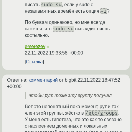
sudo su
писать
, если у sudo с
-i
незапамятных времён есть опция
?
По буквам одинаково, но мне всегда
sudo su
кажется, что
выглядит очень
костыльно.
emorozov
☆
22.11.2022 19:33:58 +00:00
Ссылка
Ответ на:
комментарий
от bigbit
22.11.2022 18:47:52
+00:00
чтобы рут тоже эту группу получал
Вот это непонятный пока момент, рут и так
/etc/groups
член этой группы, жёстко в
.
У меня есть гипотеза, что это как-то связано
с наслоением доменных и локальных