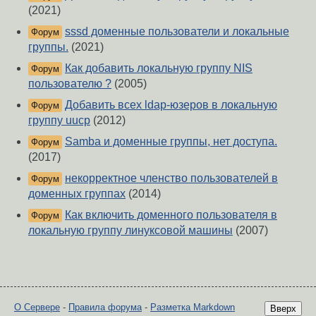
(2021)
sssd доменные пользователи и локальные
Форум
группы.
(2021)
Как добавить локальную группу NIS
Форум
пользователю ?
(2005)
Добавить всех ldap-юзеров в локальную
Форум
группу uucp
(2012)
Samba и доменные группы, нет доступа.
Форум
(2017)
некорректное членство пользователей в
Форум
доменных группах
(2014)
Как включить доменного пользователя в
Форум
локальную группу линуксовой машины
(2007)
О Сервере
-
Правила форума
-
Разметка Markdown
Вверх