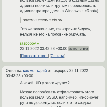
пользователей друг на друга (давным давно
админы посчитали крутым переименовать
администратора домена Windows в «Root»).
зачем писать sudo su
Это же заклинание, как «трах-тибидох»,
нельзя же его на половине обрубать.
raspopov
★
23.11.2022 03:43:28 +00:00
автор топика
Показать ответ
Ссылка
Ответ на:
комментарий
от raspopov
23.11.2022
03:43:28 +00:00
А какой UID у этого «рута»?
Можно попробовать отфильтровать этого
пользователя. SSSD, например, игнорирует
рута по дефолту, т.е. если кто-то создаст