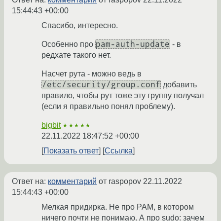
15:44:43 +00:00
Спасибо, интересно.
pam-auth-update
Особенно про
- в
редхате такого нет.
Насчет рута - можно ведь в
/etc/security/group.conf
добавить
правило, чтобы рут тоже эту группу получал
(если я правильно понял проблему).
bigbit
★★★★★
22.11.2022 18:47:52 +00:00
Показать ответ
Ссылка
Ответ на:
комментарий
от raspopov
22.11.2022
15:44:43 +00:00
Мелкая придирка. Не про PAM, в котором
ничего почти не понимаю. А про sudo: зачем