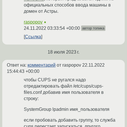
официальных способов ввода машины в
домен от Астры.
raspopov
★
24.11.2022 03:33:54 +00:00
автор топика
Ссылка
18 июля 2023 г.
Ответ на:
комментарий
от raspopov
22.11.2022
15:44:43 +00:00
чтобы CUPS не ругался надо
отредактировать файл /etc/cups/cups-
files.conf добавив имя пользователя в
строку:
SystemGroup lpadmin имя_пользователя
если пробовать добавить группу, то служба
cups перестает запускаться. другого