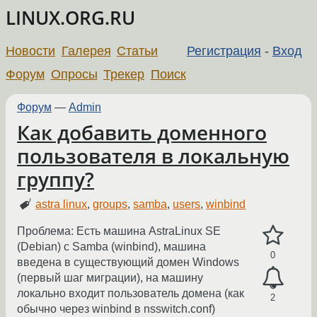
LINUX.ORG.RU
Новости
Галерея
Статьи
Регистрация
-
Вход
Форум
Опросы
Трекер
Поиск
Форум
—
Admin
Как добавить доменного
пользователя в локальную
группу?
astra linux
,
groups
,
samba
,
users
,
winbind
Проблема: Есть машина AstraLinux SE
(Debian) с Samba (winbind), машина
0
введена в существующий домен Windows
(первый шаг миграции), на машину
локально входит пользователь домена (как
2
обычно через winbind в nsswitch.conf)