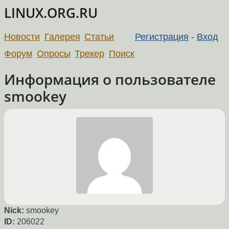
LINUX.ORG.RU
Новости
Галерея
Статьи
Регистрация
-
Вход
Форум
Опросы
Трекер
Поиск
Информация о пользователе
smookey
Nick:
smookey
ID:
206022