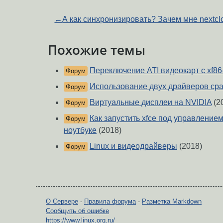
←
А как синхронизировать? Зачем мне nextcl
Похожие темы
Переключение ATI видеокарт с xf86-
Форум
Использование двух драйверов сра
Форум
Виртуальные дисплеи на NVIDIA
(2
Форум
Как запустить xfce под управлением
Форум
ноутбуке
(2018)
Linux и видеодрайверы
(2018)
Форум
О Сервере
-
Правила форума
-
Разметка Markdown
Сообщить об ошибке
https://www.linux.org.ru/