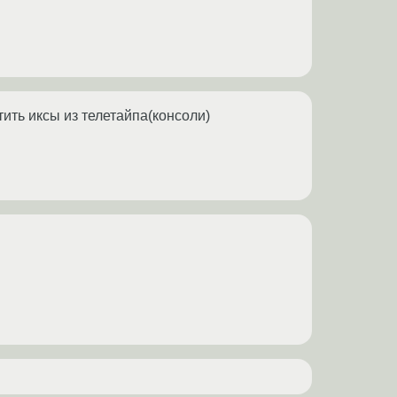
тить иксы из телетайпа(консоли)