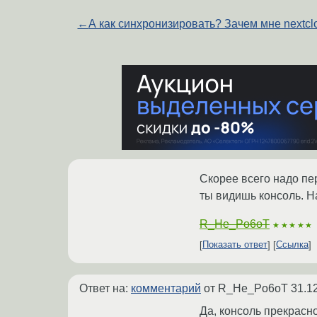
←
А как синхронизировать? Зачем мне nextcl
Скорее всего надо пер
ты видишь консоль. На
R_He_Po6oT
★★★★★
Показать ответ
Ссылка
Ответ на:
комментарий
от R_He_Po6oT
31.1
Да, консоль прекрасн