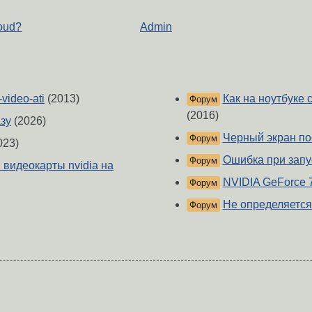
oud?
Admin
video-ati
(2013)
Как на ноутбуке 
Форум
(2016)
зу
(2026)
Черный экран по
Форум
023)
Ошибка при запу
Форум
 видеокарты nvidia на
NVIDIA GeForce
Форум
Не определяется
Форум