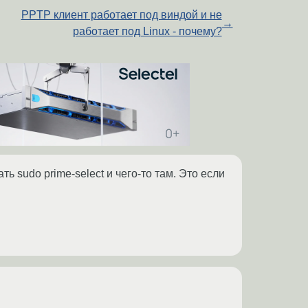
PPTP клиент работает под виндой и не
→
работает под Linux - почему?
ть sudo prime-select и чего-то там. Это если