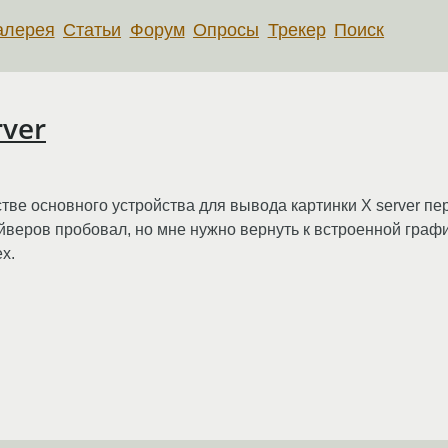
алерея
Статьи
Форум
Опросы
Трекер
Поиск
rver
стве основного устройства для вывода картинки X server п
веров пробовал, но мне нужно вернуть к встроенной график
ех.