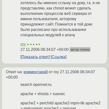
хотелось бы именно сслыку на доку, т.к. я не
представляю, как chroot может сделать
выполнение процессов веб сервера от
имени пользователя, которому
принадлежит сайт. Помнится в той доке
было расписано про использованеи
специальных модулей к апачу
roy
★★★★★
27.11.2006 06:34:07 +00:00
автор топика
Показать ответ
Ссылка
Ответ на:
комментарий
от roy
27.11.2006 06:34:07
+00:00
search opennet.ru
apache + vhosts + suexec
apache2 + perchild apache2-mpm-itk apache2
+ metuxmpm apache2 + peruser