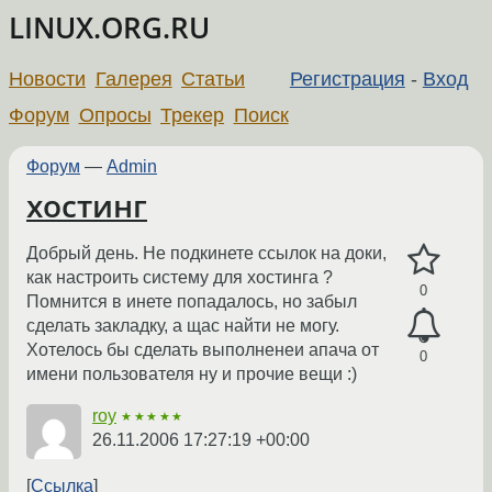
LINUX.ORG.RU
Новости
Галерея
Статьи
Регистрация
-
Вход
Форум
Опросы
Трекер
Поиск
Форум
—
Admin
хостинг
Добрый день. Не подкинете ссылок на доки,
как настроить систему для хостинга ?
0
Помнится в инете попадалось, но забыл
сделать закладку, а щас найти не могу.
Хотелось бы сделать выполненеи апача от
0
имени пользователя ну и прочие вещи :)
roy
★★★★★
26.11.2006 17:27:19 +00:00
Ссылка