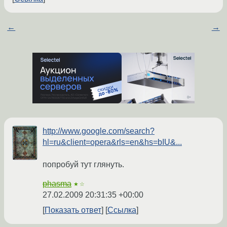
←
→
http://www.google.com/search?
hl=ru&client=opera&rls=en&hs=bIU&...
попробуй тут глянуть.
phasma
★☆
27.02.2009 20:31:35 +00:00
Показать ответ
Ссылка