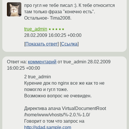
про гугл не тебе писал :). К тебе относится
там только фраза "конечно есть".
Остальное- Tima2008.
true_admin
★★★★★
28.02.2009 16:00:25 +00:00
Показать ответ
Ссылка
Ответ на:
комментарий
от true_admin
28.02.2009
16:00:25 +00:00
2 true_admin
Курение док по nginx все же как то не
помогло и гугл тоже.
Возможно вопрос не очевиден.
Директива апача VirtualDocumentRoot
/home/www/vhosts/%-2.0.%-1.0/
Говорит о том что запрос на
http://sdad.sample.com