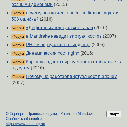
разными доменами
(2015)
почему возникает connection timeout nginx и
Форум
503 ошибка?
(2016)
«Дефотный» виртуал хост апач
(2016)
Форум
в Mandrake невидит виртуал хостов
(2007)
Форум
РНР и виртуал-хосты индейца
(2005)
Форум
Динамический хост nginx
(2016)
Форум
Картинка одного виртуал хоста отображается
Форум
в другом
(2016)
Почему не работает виртуал хост в апаче?
Форум
(2007)
О Сервере
-
Правила форума
-
Разметка Markdown
Вверх
Сообщить об ошибке
https://www.linux.org.ru/