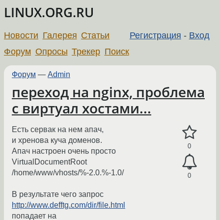
LINUX.ORG.RU
Новости
Галерея
Статьи
Регистрация
-
Вход
Форум
Опросы
Трекер
Поиск
Форум
—
Admin
переход на nginx, проблема
с виртуал хостами...
Есть сервак на нем апач,
и хренова куча доменов.
0
Апач настроен очень просто
VirtualDocumentRoot
/home/www/vhosts/%-2.0.%-1.0/
0
В результате чего запрос
http://www.defftg.com/dir/file.html
попадает на