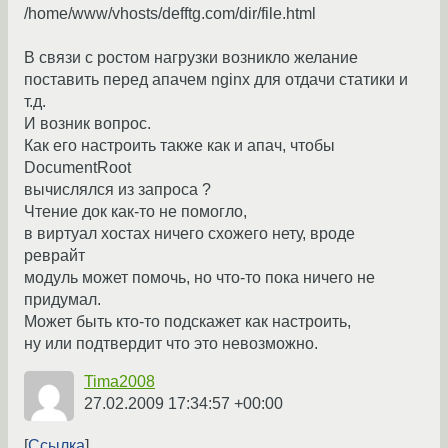
/home/www/vhosts/defftg.com/dir/file.html
В связи с ростом нагрузки возникло желание
поставить перед апачем nginx для отдачи статики и
т.д.
И возник вопрос.
Как его настроить также как и апач, чтобы
DocumentRoot
вычислялся из запроса ?
Чтение док как-то не помогло,
в виртуал хостах ничего схожего нету, вроде
реврайт
модуль может помочь, но что-то пока ничего не
придумал.
Может быть кто-то подскажет как настроить,
ну или подтвердит что это невозможно.
Tima2008
27.02.2009 17:34:57 +00:00
Ссылка