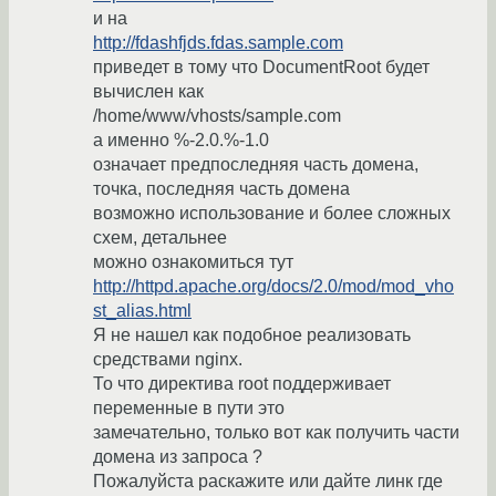
и на
http://fdashfjds.fdas.sample.com
приведет в тому что DocumentRoot будет
вычислен как
/home/www/vhosts/sample.com
а именно %-2.0.%-1.0
означает предпоследняя часть домена,
точка, последняя часть домена
возможно использование и более сложных
схем, детальнее
можно ознакомиться тут
http://httpd.apache.org/docs/2.0/mod/mod_vho
st_alias.html
Я не нашел как подобное реализовать
средствами nginx.
То что директива root поддерживает
переменные в пути это
замечательно, только вот как получить части
домена из запроса ?
Пожалуйста раскажите или дайте линк где