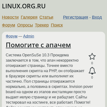
LINUX.ORG.RU
Новости
Галерея
Статьи
Регистрация
-
Вход
Форум
Опросы
Трекер
Поиск
Форум
—
Admin
Помогите с апачем
Система OpenSuSe 10.3 Проидема
заключается в том, что апач некорректно
0
отоиражает страницы. Точнее вместо
выполнения скрипта на РНР, он отображает
в браузере скрипты или выполняет их
0
частично. Пол страницы отоиражается
нормально, а половина в скриптах. Invision pover
board на одном из этапов инсталяции просто
выдает иелую страницу и не рабщтает. Сайты
тестировал на хостинге, все работает. Помогте!