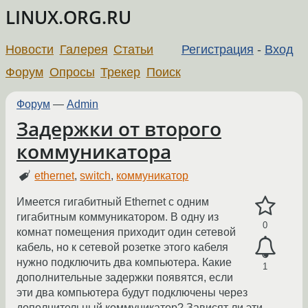
LINUX.ORG.RU
Новости
Галерея
Статьи
Регистрация
-
Вход
Форум
Опросы
Трекер
Поиск
Форум
—
Admin
Задержки от второго
коммуникатора
ethernet
,
switch
,
коммуникатор
Имеется гигабитный Ethernet с одним
гигабитным коммуникатором. В одну из
0
комнат помещения приходит один сетевой
кабель, но к сетевой розетке этого кабеля
нужно подключить два компьютера. Какие
1
дополнительные задержки появятся, если
эти два компьютера будут подключены через
дополнительный коммуникатор? Зависят ли эти