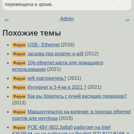
перемещена в архив.
←
Admin
→
Похожие темы
USB - Ethernet
(2016)
Форум
загадка про розетку и wifi
(2012)
Форум
10g ethernet карта для домашнего
Форум
использования
(2021)
wifi повторитель?
(2011)
Форум
Интернет в 3-4-ке в 2021 ?
(2021)
Форум
Как вы боретесь с кучей висящих проводов?
Форум
(2013)
Маршрутизатор на коленке: в поисках ethernet
Форум
портов для ноутбука
(2015)
POE 48V (802.3af/at) работает на Intel
Форум
82579LM, но не работает на Realtek RTL8111/8168, в