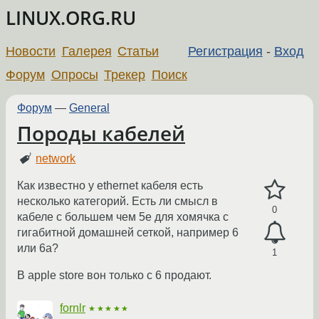
LINUX.ORG.RU
Новости
Галерея
Статьи
Регистрация
-
Вход
Форум
Опросы
Трекер
Поиск
Форум
—
General
Породы кабелей
network
Как известно у ethernet кабеля есть
несколько категорий. Есть ли смысл в
0
кабеле с большем чем 5е для хомячка с
гигабитной домашней сеткой, например 6
или 6а?
1
В apple store вон только с 6 продают.
fornlr
★★★★★