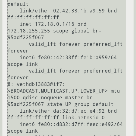
default 

    link/ether 02:42:38:1b:a9:59 brd 
ff:ff:ff:ff:ff:ff

    inet 172.18.0.1/16 brd 
172.18.255.255 scope global br-
95adf225f067

       valid_lft forever preferred_lft 
forever

    inet6 fe80::42:38ff:fe1b:a959/64 
scope link 

       valid_lft forever preferred_lft 
forever

8: vethdb13883@if7: 
<BROADCAST,MULTICAST,UP,LOWER_UP> mtu 
1500 qdisc noqueue master br-
95adf225f067 state UP group default 

    link/ether da:32:d7:ec:e4:92 brd 
ff:ff:ff:ff:ff:ff link-netnsid 0

    inet6 fe80::d832:d7ff:feec:e492/64 
scope link 
