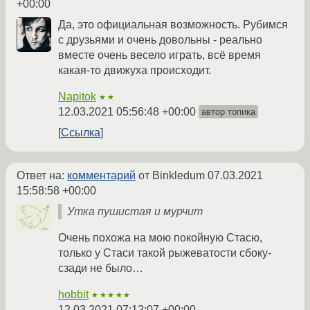
+00:00
Да, это официальная возможность. Рубимся
с друзьями и очень довольны - реально
вместе очень весело играть, всё время
какая-то движуха происходит.
Napitok
★★
12.03.2021 05:56:48 +00:00
автор топика
Ссылка
Ответ на:
комментарий
от Binkledum
07.03.2021
15:58:58 +00:00
Утка пушистая и мурчит
Очень похожа на мою покойную Стасю,
только у Стаси такой рыжеватости сбоку-
сзади не было…
hobbit
★★★★★
12.03.2021 07:12:07 +00:00