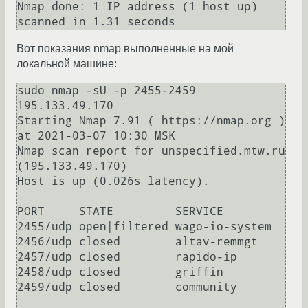
Nmap done: 1 IP address (1 host up) 
Вот показания nmap выполненные на мой
локальной машине:
sudo nmap -sU -p 2455-2459 
195.133.49.170

Starting Nmap 7.91 ( https://nmap.org ) 
at 2021-03-07 10:30 MSK

Nmap scan report for unspecified.mtw.ru 
(195.133.49.170)

Host is up (0.026s latency).

PORT     STATE         SERVICE

2455/udp open|filtered wago-io-system

2456/udp closed        altav-remmgt

2457/udp closed        rapido-ip

2458/udp closed        griffin

2459/udp closed        community
