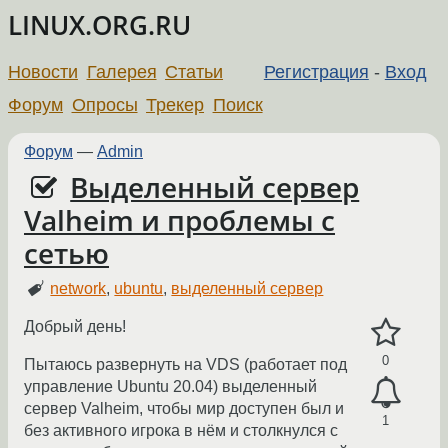
LINUX.ORG.RU
Новости
Галерея
Статьи
Регистрация
-
Вход
Форум
Опросы
Трекер
Поиск
Форум
—
Admin
Выделенный сервер
Valheim и проблемы с
сетью
network
,
ubuntu
,
выделенный сервер
Добрый день!
0
Пытаюсь развернуть на VDS (работает под
управление Ubuntu 20.04) выделенный
сервер Valheim, чтобы мир доступен был и
1
без активного игрока в нём и столкнулся с