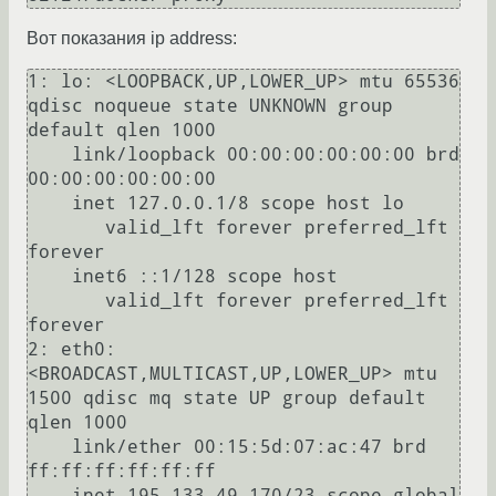
Вот показания ip address:
1: lo: <LOOPBACK,UP,LOWER_UP> mtu 65536 
qdisc noqueue state UNKNOWN group 
default qlen 1000

    link/loopback 00:00:00:00:00:00 brd 
00:00:00:00:00:00

    inet 127.0.0.1/8 scope host lo

       valid_lft forever preferred_lft 
forever

    inet6 ::1/128 scope host 

       valid_lft forever preferred_lft 
forever

2: eth0: 
<BROADCAST,MULTICAST,UP,LOWER_UP> mtu 
1500 qdisc mq state UP group default 
qlen 1000

    link/ether 00:15:5d:07:ac:47 brd 
ff:ff:ff:ff:ff:ff

    inet 195.133.49.170/23 scope global 