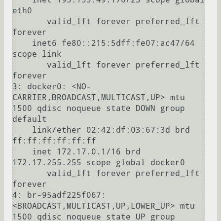
eth0

       valid_lft forever preferred_lft 
forever

    inet6 fe80::215:5dff:fe07:ac47/64 
scope link 

       valid_lft forever preferred_lft 
forever

3: docker0: <NO-
CARRIER,BROADCAST,MULTICAST,UP> mtu 
1500 qdisc noqueue state DOWN group 
default 

    link/ether 02:42:df:03:67:3d brd 
ff:ff:ff:ff:ff:ff

    inet 172.17.0.1/16 brd 
172.17.255.255 scope global docker0

       valid_lft forever preferred_lft 
forever

4: br-95adf225f067: 
<BROADCAST,MULTICAST,UP,LOWER_UP> mtu 
1500 qdisc noqueue state UP group 