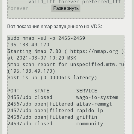
       valid_lft forever preferred_lft 
forever

Развернуть
Вот показания nmap запущенного на VDS:
sudo nmap -sU -p 2455-2459 
195.133.49.170

Starting Nmap 7.80 ( https://nmap.org ) 
at 2021-03-07 10:29 MSK

Nmap scan report for unspecified.mtw.ru 
(195.133.49.170)

Host is up (0.000061s latency).

PORT     STATE         SERVICE

2455/udp closed        wago-io-system

2456/udp open|filtered altav-remmgt

2457/udp open|filtered rapido-ip

2458/udp open|filtered griffin

2459/udp closed        community
