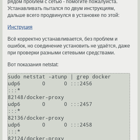
рядом проблем с сетью - помогите пожалуйста.
Устанавливать пытался по двум инструкциям,
дальше всего продвинулся в установке по этой:
Инструция
Всё корректно устанавливается, без проблем и
ошибок, но соединение установить не удаётся, даже
при проверки разными сетевыми средствами.
Вот показания netstat:
sudo netstat -atunp | grep docker

udp6       0      0 :::2456                 
:::*                                
82148/docker-proxy  

udp6       0      0 :::2457                 
:::*                                
82136/docker-proxy  

udp6       0      0 :::2458                 
:::*                                