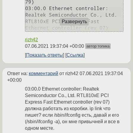
79)

03:00.0 Ethernet controller: 
Realtek Semiconductor Co., Ltd. 
RTL810xE PCI Express Fast 
Развернуть
Ethernet controller (rev 07)
rizh42
07.06.2021 19:37:04 +00:00
автор топика
Показать ответы
Ссылка
Ответ на:
комментарий
от rizh42
07.06.2021 19:37:04
+00:00
03:00.0 Ethernet controller: Realtek
Semiconductor Co., Ltd. RTL810xE PCI
Express Fast Ethernet controller (rev 07)
должна работать из коробки. ip link что
пишет? если /sbin/ifconfig есть, давай и его
(/sbin/ifconfig -a), он мне привычней и все в
одном месте.