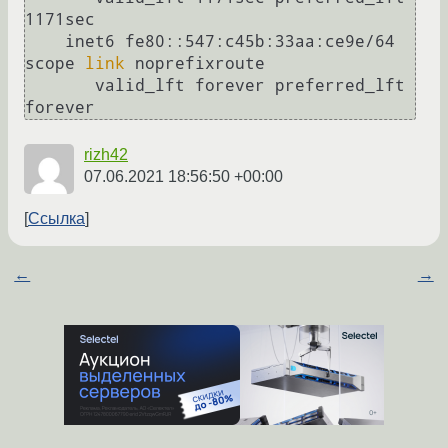
1171sec

    inet6 fe80::547:c45b:33aa:ce9e/64 
scope 
link
 noprefixroute 

       valid_lft forever preferred_lft 
forever
rizh42
07.06.2021 18:56:50 +00:00
Ссылка
←
→