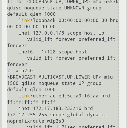
1: lo: <LOOPBACK,UP,LOWER_UP> mtu 65536 
qdisc noqueue state UNKNOWN group 
default qlen 1000

link
/loopback 00:00:00:00:00:00 brd 
00:00:00:00:00:00

    inet 127.0.0.1/8 scope host lo

       valid_lft forever preferred_lft 
forever

    inet6 ::1/128 scope host 

       valid_lft forever preferred_lft 
forever

2: wlp2s0: 
<BROADCAST,MULTICAST,UP,LOWER_UP> mtu 
1500 qdisc noqueue state UP group 
default qlen 1000

link
/ether ac:ed:5c:a9:f6:aa brd 
ff:ff:ff:ff:ff:ff

    inet 172.17.183.233/16 brd 
172.17.255.255 scope global dynamic 
noprefixroute wlp2s0

       valid_lft 1171sec preferred_lft 