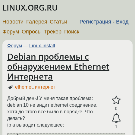
LINUX.ORG.RU
Новости
Галерея
Статьи
Регистрация
-
Вход
Форум
Опросы
Трекер
Поиск
Форум
—
Linux-install
Debian проблемы с
обнаружением Ethernet
Интернета
ethernet
,
интернет
Добрый день! У меня такая проблема:
debian 10 не видит ethernet соединение,
0
хотя до этого всё было в порядке. Что
делать?
ip a выводит следующее:
1