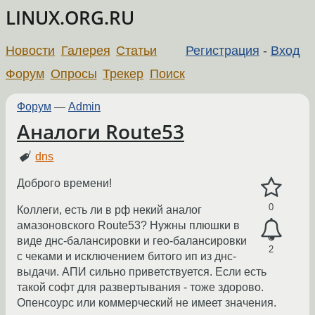
LINUX.ORG.RU
Новости
Галерея
Статьи
Регистрация
-
Вход
Форум
Опросы
Трекер
Поиск
Форум
—
Admin
Аналоги Route53
dns
Доброго времени!
0
Коллеги, есть ли в рф некий аналог
амазоновского Route53? Нужны плюшки в
виде днс-балансировки и гео-балансировки
2
с чеками и исключением битого ип из днс-
выдачи. АПИ сильно приветствуется. Если есть
такой софт для развертывания - тоже здорово.
Опенсоурс или коммерческий не имеет значения.