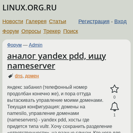
LINUX.ORG.RU
Новости
Галерея
Статьи
Регистрация
-
Вход
Форум
Опросы
Трекер
Поиск
Форум
—
Admin
аналог yandex pdd, ищу
nameserver
dns
,
домен
яндекс забанил (телефонный номер
продолбан конечно же), и пора оттуда
0
вытаскивать управление моими доменами.
Текущая конфигурация: домены на
namesilo, управление доменами
1
(nameservers) - yandex pdd, хосты где
придется типа vultr. Хочу сохранить разделение
«ответственности», на разные случаи. Кто чего для