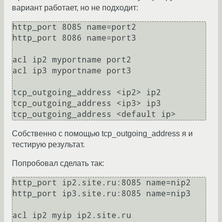
вариант работает, но не подходит:
http_port 8085 name=port2 

http_port 8086 name=port3

acl ip2 myportname port2 

acl ip3 myportname port3 

tcp_outgoing_address <ip2> ip2 

tcp_outgoing_address <ip3> ip3 

Собственно с помощью tcp_outgoing_address я и
тестирую результат.
Попробовал сделать так:
http_port ip2.site.ru:8085 name=nip2 

http_port ip3.site.ru:8085 name=nip3

acl ip2 myip ip2.site.ru
