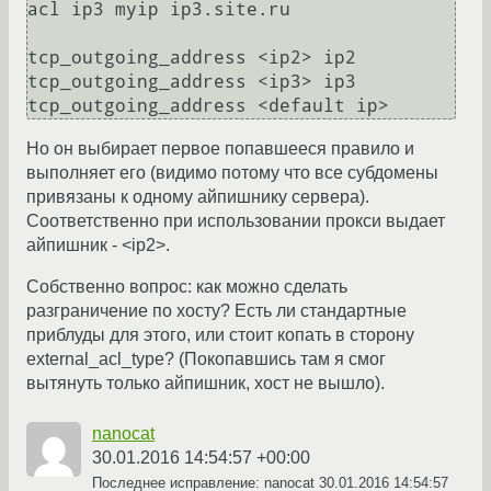
acl ip3 myip ip3.site.ru

tcp_outgoing_address <ip2> ip2 

tcp_outgoing_address <ip3> ip3 

Но он выбирает первое попавшееся правило и
выполняет его (видимо потому что все субдомены
привязаны к одному айпишнику сервера).
Соответственно при использовании прокси выдает
айпишник - <ip2>.
Собственно вопрос: как можно сделать
разграничение по хосту? Есть ли стандартные
приблуды для этого, или стоит копать в сторону
external_acl_type? (Покопавшись там я смог
вытянуть только айпишник, хост не вышло).
nanocat
30.01.2016 14:54:57 +00:00
Последнее исправление: nanocat
30.01.2016 14:54:57