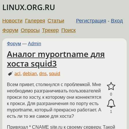
LINUX.ORG.RU
Новости
Галерея
Статьи
Регистрация
-
Вход
Форум
Опросы
Трекер
Поиск
Форум
—
Admin
Аналог myportname для
хоста squid3
acl
,
debian
,
dns
,
squid
Всем привет, столкнулся с проблемкой. Мне
необходимо разграничивать пользователей
0
прокси по хосту, к которому они коннектятся
к прокси. Для разграничения по порту есть
myportname, который прекрасно работает. А
1
есть ли то же самое для хоста?
Привязал * CNAME site.ru к своему серверу. Такой