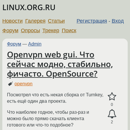
LINUX.ORG.RU
Новости
Галерея
Статьи
Регистрация
-
Вход
Форум
Опросы
Трекер
Поиск
Форум
—
Admin
Openvpn web gui. Что
сейчас модно, стабильно,
фичасто. OpenSource?
openvpn
Посмотрел что есть некая сборка от Turnkey,
есть ещё один два проекта.
0
Что наиболее годное, чтобы раз-раз и
можно было прямо скачать клиента
2
готового или что-то подобное?