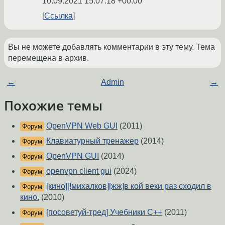
10.09.2021 15:07:18 +00:00
Ссылка
Вы не можете добавлять комментарии в эту тему. Тема
перемещена в архив.
←
Admin
→
Похожие темы
OpenVPN Web GUI
(2011)
Форум
Клавиатурный тренажер
(2014)
Форум
OpenVPN GUI
(2014)
Форум
openvpn client gui
(2024)
Форум
[кино][!михалков][жж]в кой веки раз сходил в
Форум
кино.
(2010)
[посоветуй-тред] Учебники С++
(2011)
Форум