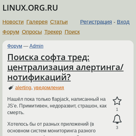
LINUX.ORG.RU
Новости
Галерея
Статьи
Регистрация
-
Вход
Форум
Опросы
Трекер
Поиск
Форум
—
Admin
Поиска софта тред:
централизация алертинга/
нотификаций?
alerting
,
уведомления
Нашёл пока только flapjack, написанный на
JS'е. Примитивен, недоразвит, страшон, как
1
смерть.
Хотелось бы от разных приложений (в
3
основном систем мониторинга разного