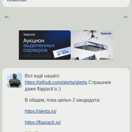
←
→
Вот ещё нашёл:
https://github.com/alerta/alerta
Страшнее
даже flapjack'а :)
В общем, пока целых 2 кандидата:
https://alerta.io/
https://flapjack.io/