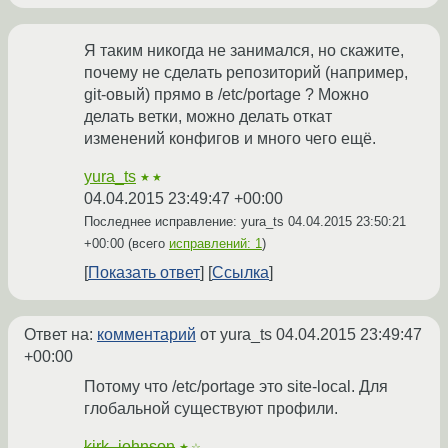
Я таким никогда не занимался, но скажите,
почему не сделать репозиторий (например,
git-овый) прямо в /etc/portage ? Можно
делать ветки, можно делать откат
изменений конфигов и много чего ещё.
yura_ts
★★
04.04.2015 23:49:47 +00:00
Последнее исправление: yura_ts
04.04.2015 23:50:21
+00:00
(всего
исправлений: 1
)
Показать ответ
Ссылка
Ответ на:
комментарий
от yura_ts
04.04.2015 23:49:47
+00:00
Потому что /etc/portage это site-local. Для
глобальной существуют профили.
kirk_johnson
★☆