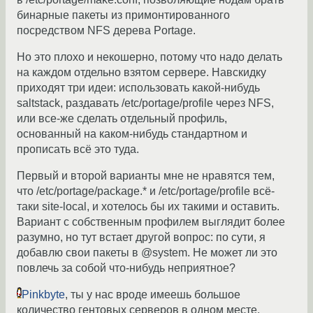
бинарные пакеты из примонтированного
посредством NFS дерева Portage.
Но это плохо и некошерно, потому что надо делать
на каждом отдельно взятом сервере. Навскидку
приходят три идеи: использовать какой-нибудь
saltstack, раздавать /etc/portage/profile через NFS,
или все-же сделать отдельный профиль,
основанный на каком-нибудь стандартном и
прописать всё это туда.
Первый и второй варианты мне не нравятся тем,
что /etc/portage/package.* и /etc/portage/profile всё-
таки site-local, и хотелось бы их такими и оставить.
Вариант с собственным профилем выглядит более
разумно, но тут встает другой вопрос: по сути, я
добавлю свои пакеты в @system. Не может ли это
повлечь за собой что-нибудь неприятное?
Pinkbyte
, ты у нас вроде имеешь большое
количество гентовых серверов в одном месте.