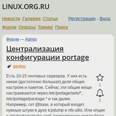
LINUX.ORG.RU
Новости
Галерея
Статьи
Регистрация
-
Вход
Форум
Опросы
Трекер
Поиск
Форум
—
Admin
Централизация
конфигурации portage
gentoo
Есть 10-15 гентовых серверов. У них есть
некая (достаточно большая) доля общих
1
настроек и пакетов. Сейчас эти общие вещи
настраиваются через /etc/portage/sets/*,
/etc/portage/package.* и так далее.
2
Например, сет @base, в который входят
нужные штуки в духе tcpdump и nfs-utils. Или опции
в /etc/portage/make.conf, позволяющие нодам брать