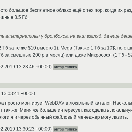
осто большое бесплатное облако ещё с тех пор, когда их ра
шные 3.5 Гб.
сть альтернативы у дропбокса, на ваш взгляд, да ещё деш
2 Тб за те же $10 вместо 1), Mega (Так же 1 Тб за 10$, но
Тб за смешные 200 р в месяц) или даже Микрософт (1 Тб - $
02.2019 13:23:46 +00:00
)
автор топика
 13:03:41 +00:00
ука просто монтирует WebDAV в локальный каталог. Наскол
 так же. Меня же больше интересует, как сделать локальну
логи я и через обычный файловый менеджер могу лазить.
02.2019 13:30:23 +00:00
)
автор топика