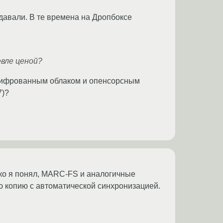
здавали. В те времена на Дропбоксе
евле ценой?
 с шифрованным облаком и опенсорсным
7)?
ько я понял, MARC-FS и аналогичные
ю копию с автоматической синхронизацией.