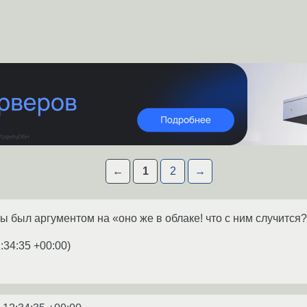
←
1
2
→
бы был аргументом на «оно же в облаке! что с ним случится
:34:35 +00:00
)