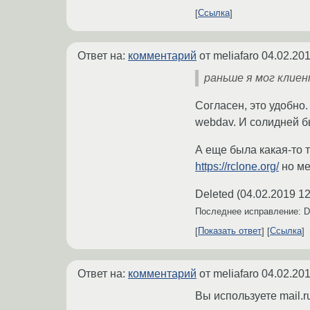
Ссылка
Ответ на:
комментарий
от meliafaro
04.02.201
раньше я мог клиен
Согласен, это удобно.
webdav. И солидней бы
А еще была какая-то т
https://rclone.org/
но ме
Deleted
(
04.02.2019 12
Последнее исправление: D
Показать ответ
Ссылка
Ответ на:
комментарий
от meliafaro
04.02.201
Вы используете mail.r