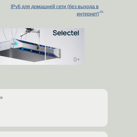
IPv6 для домашней сети (без выхода в
→
интернет)
?»