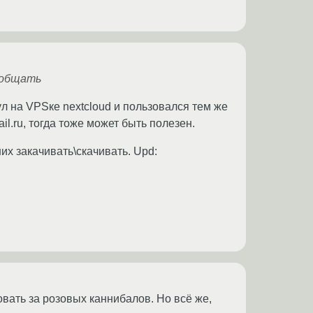
ообщать
ул на VPSке nextcloud и пользовался тем же
l.ru, тогда тоже может быть полезен.
их закачивать\скачивать. Upd:
совать за розовых каннибалoв. Но всё же,