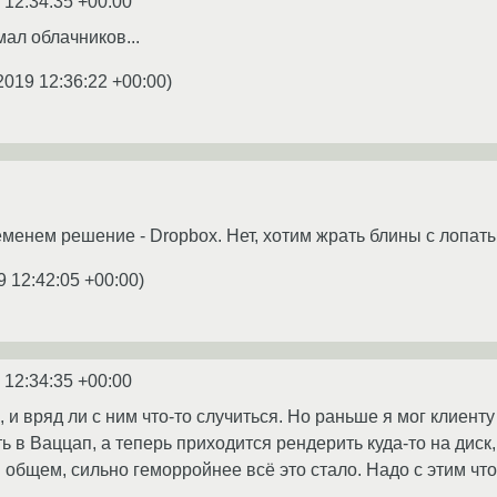
 12:34:35 +00:00
ал облачников...
2019 12:36:22 +00:00
)
менем решение - Dropbox. Нет, хотим жрать блины с лопаты
9 12:42:05 +00:00
)
 12:34:35 +00:00
, и вряд ли с ним что-то случиться. Но раньше я мог клиен
ь в Ваццап, а теперь приходится рендерить куда-то на диск
 общем, сильно геморройнее всё это стало. Надо с этим что