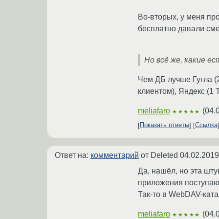
Во-вторых, у меня пр
бесплатно давали сме
Но всё же, какие е
Чем ДБ лучше Гугла (
клиентом), Яндекс (1 
meliafaro
(
04.
★★★★★
Показать ответы
Ссылка
Ответ на:
комментарий
от Deleted
04.02.2019
Да, нашёл, но эта шт
приложения поступают
Так-то в WebDAV-ката
meliafaro
(
04.
★★★★★