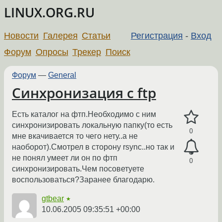
LINUX.ORG.RU
Новости
Галерея
Статьи
Регистрация
-
Вход
Форум
Опросы
Трекер
Поиск
Форум
—
General
Синхронизация с ftp
Есть каталог на фтп.Необходимо с ним
синхронизировать локальную папку(то есть
0
мне вкачивается то чего нету..а не
наоборот).Смотрел в сторону rsync..но так и
не понял умеет ли он по фтп
0
синхронизировать.Чем посоветуете
воспользоваться?Заранее благодарю.
gtbear
★
10.06.2005 09:35:51 +00:00