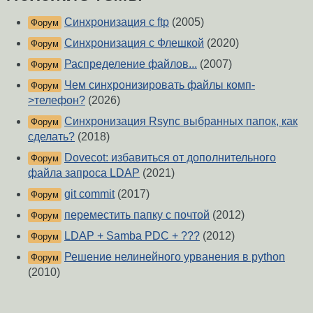
Синхронизация с ftp
(2005)
Форум
Синхронизация с Флешкой
(2020)
Форум
Распределение файлов...
(2007)
Форум
Чем синхронизировать файлы комп-
Форум
>телефон?
(2026)
Синхронизация Rsync выбранных папок, как
Форум
сделать?
(2018)
Dovecot: избавиться от дополнительного
Форум
файла запроса LDAP
(2021)
git commit
(2017)
Форум
переместить папку с почтой
(2012)
Форум
LDAP + Samba PDC + ???
(2012)
Форум
Решение нелинейного урванения в python
Форум
(2010)