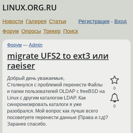
LINUX.ORG.RU
Новости
Галерея
Статьи
Регистрация
-
Вход
Форум
Опросы
Трекер
Поиск
Форум
—
Admin
migrate UFS2 to ext3 или
raeiser
Добрый день уважаемые,
Столкнулся с проблемой перенести Файлы
0
и папки пользователей OLDAP с freeBSD на
Linux с другим каталогом LDAP. Как
синхронизировать каталоги я уже
0
разобрался. Мой вопрос как лучше всего
посоветуете перенести данные (Права и.т.д)?
Заранее спасибо.