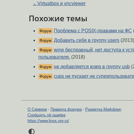
←
Virtualbox и vncviewer
Похожие темы
Проблема с POSIX-правами на ФС
Форум
Добавить себя в группу users
(2013
Форум
wine бесправный, нет доступа к ус
Форум
пользователя.
(2018)
не добавляется юзер в группу usb
(
Форум
cups не пускает не суперпользоват
Форум
О Сервере
-
Правила форума
-
Разметка Markdown
Сообщить об ошибке
https://www.linux.org.ru/