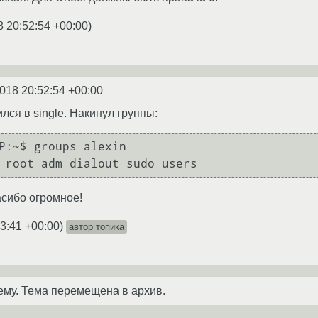
8 20:52:54 +00:00
)
2018 20:52:54 +00:00
ился в single. Накинул группы:
P:~$ groups alexin

сибо огромное!
33:41 +00:00
)
автор топика
ему. Тема перемещена в архив.