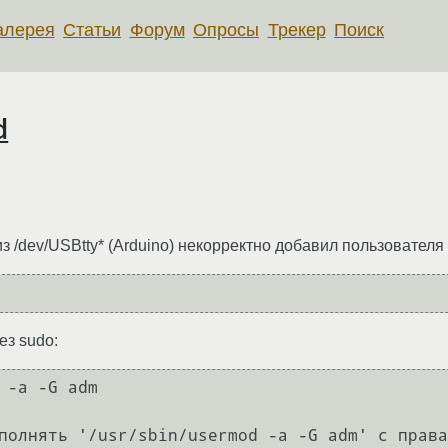
алерея
Статьи
Форум
Опросы
Трекер
Поиск
d
 /dev/USBtty* (Arduino) некорректно добавил пользователя 
ез sudo:
 -a -G adm
