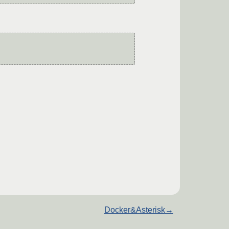
Docker&Asterisk
→