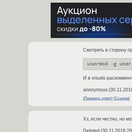
Смотреть в сторону п
usermod -g user
И в visudo раскоммен
anonymous
(
30.11.201
Показать ответ
Ссылка
Хз, если честно, но м
Deleted
(
30.11.2018 20