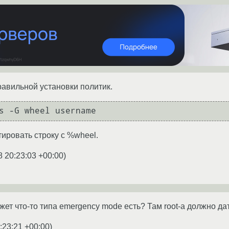
равильной установки политик.
s -G wheel username
тировать строку с %wheel.
8 20:23:03 +00:00
)
ожет что-то типа emergency mode есть? Там root-а должно да
:23:21 +00:00
)