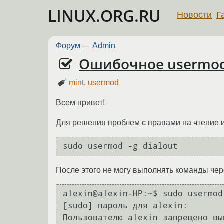
LINUX.ORG.RU
Новости
Г
Форум
—
Admin
Ошибочное usermo
mint
,
usermod
Всем привет!
Для решения проблем с правами на чтение из
После этого не могу выполнять команды чер
alexin@alexin-HP:~$ sudo usermod
[sudo] пароль для alexin: 
