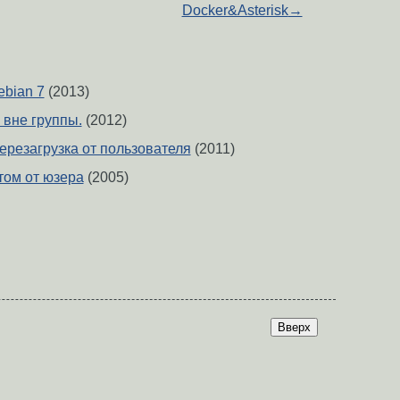
Docker&Asterisk
→
ebian 7
(2013)
 вне группы.
(2012)
перезагрузка от пользователя
(2011)
том от юзера
(2005)
Вверх