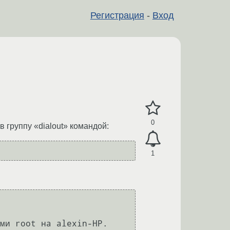
Регистрация
-
Вход
0
в группу «dialout» командой:
1