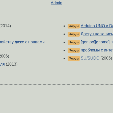
Admin
(2014)
Arduino UNO и D
Форум
)
Доступ на запись
Форум
тройству даже с правами
[gentoo][gnome] 
Форум
проблемы с инте
Форум
2006)
SU/SUDO
(2005)
Форум
еля
(2013)