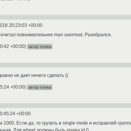
2018 20:23:03 +00:00
Почитал повнимательнее man usermod. Разобрался.
30:42 +00:00
)
автор топика
равно не дает ничего сделать ((
45:24 +00:00
)
автор топика
0:45:24 +00:00
м 1000. Если да, то грузить в single mode и исправляй групп
ьная. Для wheel должны быть права id 0.