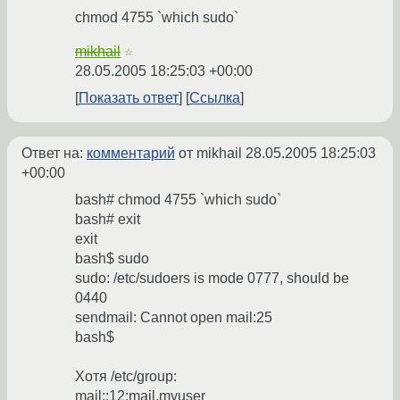
chmod 4755 `which sudo`
mikhail
☆
28.05.2005 18:25:03 +00:00
Показать ответ
Ссылка
Ответ на:
комментарий
от mikhail
28.05.2005 18:25:03
+00:00
bash# chmod 4755 `which sudo`
bash# exit
exit
bash$ sudo
sudo: /etc/sudoers is mode 0777, should be
0440
sendmail: Cannot open mail:25
bash$
Хотя /etc/group:
mail::12:mail,myuser