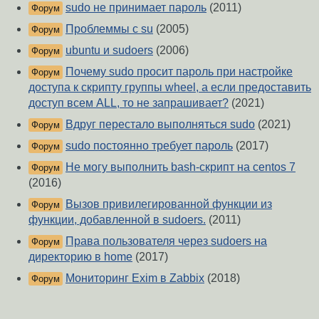
sudo не принимает пароль
(2011)
Форум
Проблеммы с su
(2005)
Форум
ubuntu и sudoers
(2006)
Форум
Почему sudo просит пароль при настройке
Форум
доступа к скрипту группы wheel, а если предоставить
доступ всем ALL, то не запрашивает?
(2021)
Вдруг перестало выполняться sudo
(2021)
Форум
sudo постоянно требует пароль
(2017)
Форум
Не могу выполнить bash-скрипт на centos 7
Форум
(2016)
Вызов привилегированной функции из
Форум
функции, добавленной в sudoers.
(2011)
Права пользователя через sudoers на
Форум
директорию в home
(2017)
Мониторинг Exim в Zabbix
(2018)
Форум