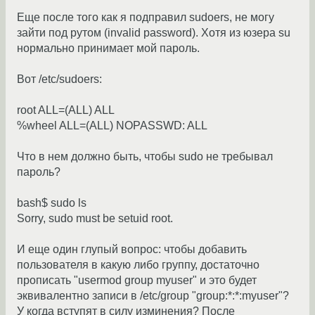
Еще после того как я подправил sudoers, не могу
зайти под рутом (invalid password). Хотя из юзера su
нормально принимает мой пароль.
Вот /etc/sudoers:
root ALL=(ALL) ALL
%wheel ALL=(ALL) NOPASSWD: ALL
Что в нем должно быть, чтобы sudo не требывал
пароль?
bash$ sudo ls
Sorry, sudo must be setuid root.
И еще один глупый вопрос: чтобы добавить
пользователя в какую либо группу, достаточно
прописать "usermod group myuser" и это будет
эквивалентно записи в /etc/group "group:*:*:myuser"?
У когда вступят в силу изминения? После