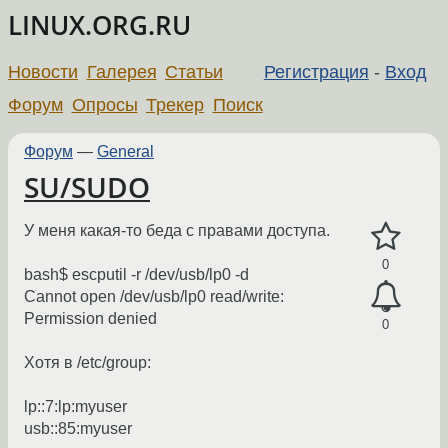
LINUX.ORG.RU
Новости
Галерея
Статьи
Регистрация
-
Вход
Форум
Опросы
Трекер
Поиск
Форум
—
General
SU/SUDO
У меня какая-то беда с правами доступа.
0
bash$ escputil -r /dev/usb/lp0 -d
Cannot open /dev/usb/lp0 read/write:
Permission denied
0
Хотя в /etc/group:
lp::7:lp:myuser
usb::85:myuser