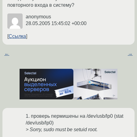
повторного входа в систему?
anonymous
28.05.2005 15:45:02 +00:00
Ссылка
←
→
1. проверь пермишены на /dev/usb/lp0 (stat
/dev/usb/lp0)
> Sorry, sudo must be setuid root.