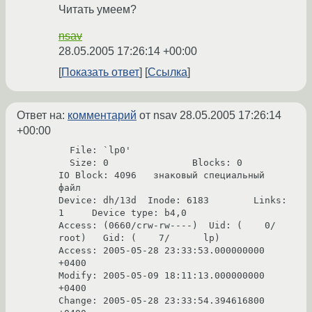
Читать умеем?
nsav
28.05.2005 17:26:14 +00:00
Показать ответ
Ссылка
Ответ на:
комментарий
от nsav
28.05.2005 17:26:14
+00:00
  File: `lp0'

  Size: 0               Blocks: 0          
IO Block: 4096   знаковый специальный 
файл

Device: dh/13d  Inode: 6183        Links: 
1     Device type: b4,0

Access: (0660/crw-rw----)  Uid: (    0/    
root)   Gid: (    7/      lp)

Access: 2005-05-28 23:33:53.000000000 
+0400

Modify: 2005-05-09 18:11:13.000000000 
+0400

Change: 2005-05-28 23:33:54.394616800 