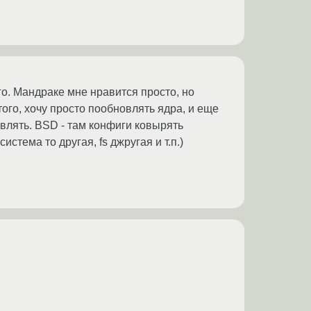
го. Мандраке мне нравится просто, но
того, хочу просто пообновлять ядра, и еще
овлять. BSD - там конфиги ковырять
истема то другая, fs джругая и т.п.)