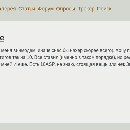
алерея
Статьи
Форум
Опросы
Трекер
Поиск
е
Р(у меня винмодем, иначе снес бы нахер скорее всего). Хочу 
 гигов так на 10. Все ставил (именно в таком порядке), но ре
 мне? И еще. Есть 10ASP, не знаю, стоящая вещь или нет. Зн