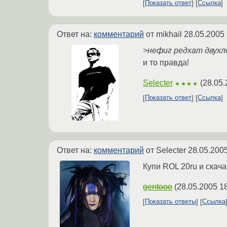
Показать ответ
Ссылка
Ответ на:
комментарий
от mikhail
28.05.2005 
>нефиг редхат двухл
и то правда!
Selecter
(
28.05.
★★★★
Показать ответ
Ссылка
Ответ на:
комментарий
от Selecter
28.05.2005
Купи ROL 20ru и скача
gentooo
(
28.05.2005 1
Показать ответы
Ссылка