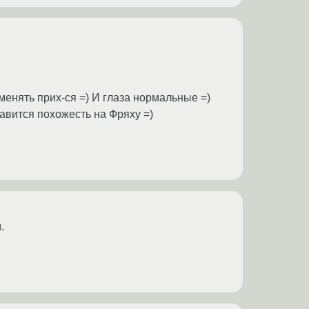
о менять прих-ся =) И глаза нормальные =)
равится похожесть на Фряху =)
.