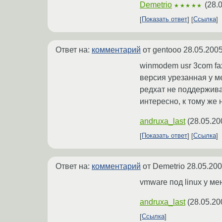
Demetrio
(
28.
★★★★★
Показать ответ
Ссылка
Ответ на:
комментарий
от gentooo
28.05.2005
winmodem usr 3com fa
версия урезанная у ме
редхат не поддержива
интересно, к тому же н
andruxa_last
(
28.05.20
Показать ответ
Ссылка
Ответ на:
комментарий
от Demetrio
28.05.200
vmware под linux у мен
andruxa_last
(
28.05.20
Ссылка