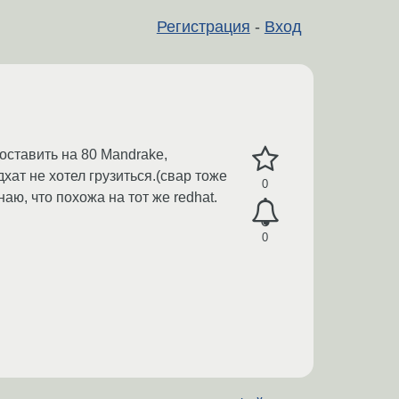
Регистрация
-
Вход
поставить на 80 Mandrake,
дхат не хотел грузиться.(свар тоже
0
аю, что похожа на тот же redhat.
0