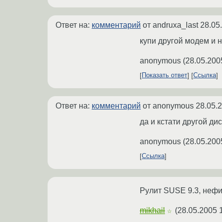
Ответ на:
комментарий
от andruxa_last
28.05
купи другой модем и н
anonymous
(
28.05.200
Показать ответ
Ссылка
Ответ на:
комментарий
от anonymous
28.05.
да и кстати другой ди
anonymous
(
28.05.200
Ссылка
Рулит SUSE 9.3, нефи
mikhail
(
28.05.2005 
☆