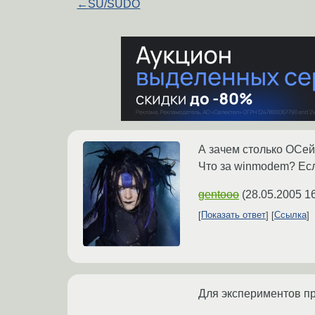
←
SU/SUDO
А зачем столько ОСе
Что за winmodem? Если
gentooo
(
28.05.2005 1
Показать ответ
Ссылка
Для экспериментов п