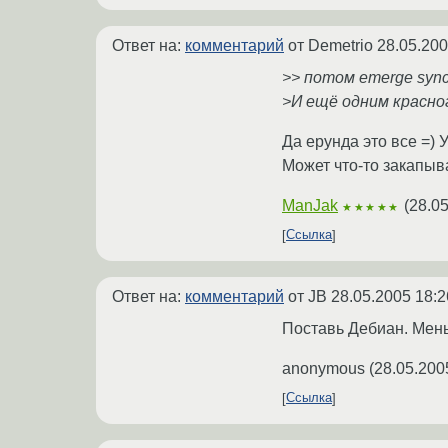
Ответ на:
комментарий
от Demetrio
28.05.200
>> потом emerge sync
>И ещё одним красно
Да ерунда это все =) 
Может что-то закапыва
ManJak
(
28.05
★★★★★
Ссылка
Ответ на:
комментарий
от JB
28.05.2005 18:2
Поставь Дебиан. Мень
anonymous
(
28.05.200
Ссылка