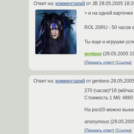
Ответ на:
комментарий
от JB
28.05.2005 18:2
> и на одной карточек
ROL 20RU - 50 часов в
Ты еще и игрушки усп
gentooo
(
28.05.2005 1
Показать ответ
Ссылка
Ответ на:
комментарий
от gentooo
28.05.2005
270 (часов)*18 (мб/ча
Стоимость 1 Мб: 4860 (
На рол20 можно выкач
anonymous
(
29.05.200
Показать ответ
Ссылка