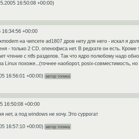
05.2005 16:50:08 +00:00
)
 16:34:56 +00:00
xmodem на чипсете ad1807 дров нету для него - искал я дол
ня - только 2 CD. опенофиса нет. В редхате он есть. Кроме 
ет чтение с ntfs разделов. Так что ядро полюбому надо обн
а Linux похоже...(точнее наоборот, posix-совместимость, но с
05 16:56:01 +00:00
)
автор топика
5 16:50:08 +00:00
я нет, а под windows не хочу. Это суррогат
05 16:57:10 +00:00
)
автор топика