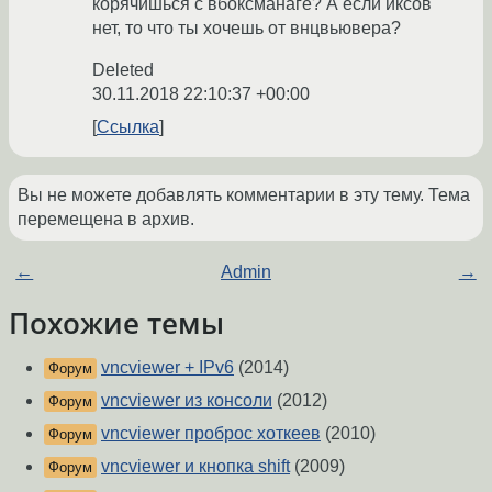
корячишься с вбоксманаге? А если иксов
нет, то что ты хочешь от внцвьювера?
Deleted
30.11.2018 22:10:37 +00:00
Ссылка
Вы не можете добавлять комментарии в эту тему. Тема
перемещена в архив.
←
Admin
→
Похожие темы
vncviewer + IPv6
(2014)
Форум
vncviewer из консоли
(2012)
Форум
vncviewer проброс хоткеев
(2010)
Форум
vncviewer и кнопка shift
(2009)
Форум