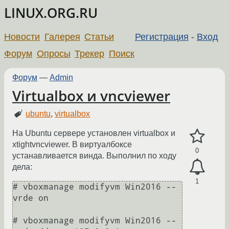
LINUX.ORG.RU
Новости
Галерея
Статьи
Регистрация
-
Вход
Форум
Опросы
Трекер
Поиск
Форум
—
Admin
Virtualbox и vncviewer
ubuntu
,
virtualbox
На Ubuntu сервере установлен virtualbox и
xtightvncviewer. В виртуалбоксе
0
устанавливается винда. Выполнил по ходу
дела:
1
# vboxmanage modifyvm Win2016 --
vrde on

# vboxmanage modifyvm Win2016 --