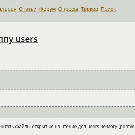
алерея
Статьи
Форум
Опросы
Трекер
Поиск
ппу users
 Читать файлы открытые на чтение для users не могу (permiss