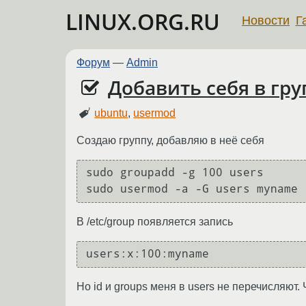
LINUX.ORG.RU
Новости
Г
Форум
—
Admin
Добавить себя в гру
ubuntu
,
usermod
Создаю группу, добавляю в неё себя
sudo groupadd -g 100 users

В /etc/group появляется запись
Но id и groups меня в users не перечисляют.