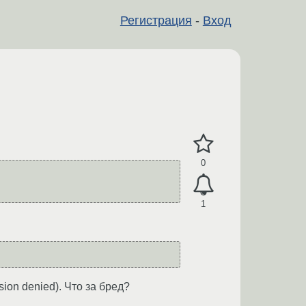
Регистрация
-
Вход
0
1
ion denied). Что за бред?