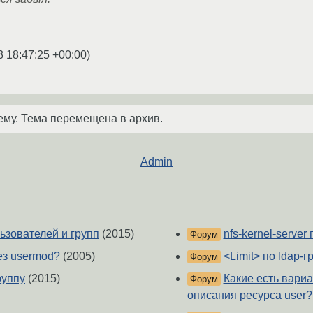
3 18:47:25 +00:00
)
ему. Тема перемещена в архив.
Admin
ьзователей и групп
(2015)
nfs-kernel-serve
Форум
ез usermod?
(2005)
<Limit> по ldap-г
Форум
руппу
(2015)
Какие есть вари
Форум
описания ресурса user?