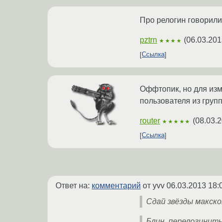
Про релогин говорили
pztrn
(
06.03.201
★★★★
Ссылка
Оффтопик, но для изм
пользователя из груп
router
(
08.03.2
★★★★★
Ссылка
Ответ на:
комментарий
от yvv
06.03.2013 18:
Сдай звёзды макско
Блин, перелогинить