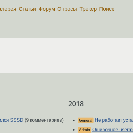
алерея
Статьи
Форум
Опросы
Трекер
Поиск
2018
лился SSSD
(9 комментариев)
Не работает уста
General
Ошибочное userm
Admin