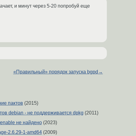
ачает, и минут через 5-20 попробуй еще
«Правильный» порядок запуска bgpd
→
ние пактов
(2015)
тов debian - не поддерживается dpkg
(2011)
2enable не найдено
(2023)
mage-2.6.29-1-amd64
(2009)