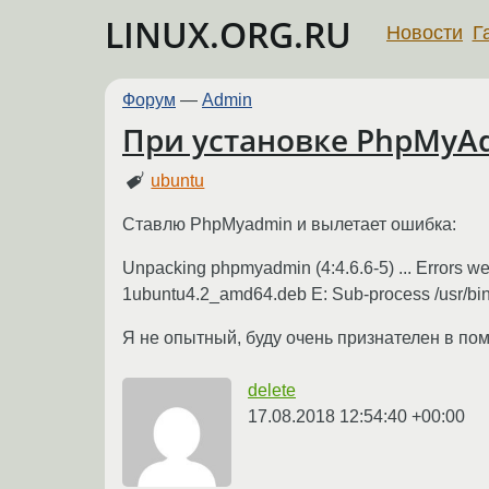
LINUX.ORG.RU
Новости
Г
Форум
—
Admin
При установке PhpMyA
ubuntu
Ставлю PhpMyadmin и вылетает ошибка:
Unpacking phpmyadmin (4:4.6.6-5) ... Errors w
1ubuntu4.2_amd64.deb E: Sub-process /usr/bin/
Я не опытный, буду очень признателен в по
delete
17.08.2018 12:54:40 +00:00