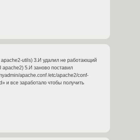
ge apache2-utils) 3.И удалил не работающий
ll apache2) 5.И заново поставил
myadmin/apache.conf /etc/apache2/conf-
oad» и все заработало чтобы получить