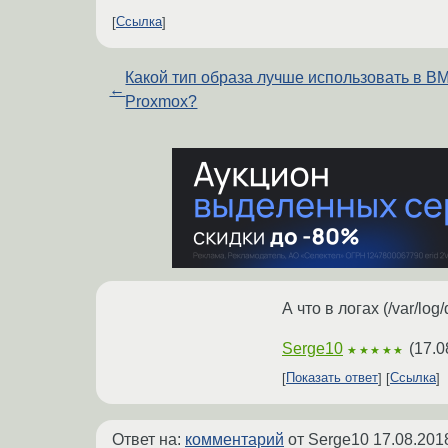
Ссылка
Какой тип образа лучше использовать в В
←
Proxmox?
А что в логах (/var/lo
Serge10
(
17.0
★★★★★
Показать ответ
Ссылка
Ответ на:
комментарий
от Serge10
17.08.201