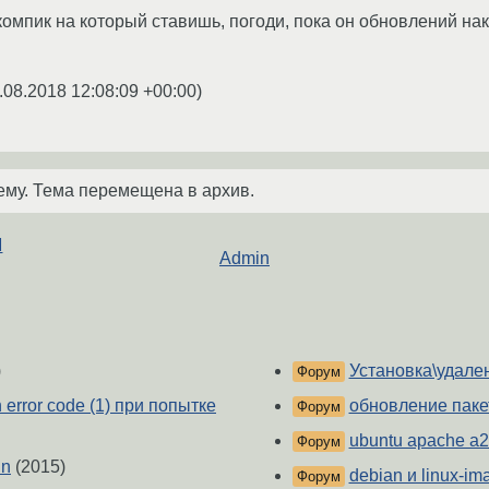
компик на который ставишь, погоди, пока он обновлений нак
.08.2018 12:08:09 +00:00
)
ему. Тема перемещена в архив.
М
Admin
)
Установка\удале
Форум
n error code (1) при попытке
обновление паке
Форум
ubuntu apache a
Форум
in
(2015)
debian и linux-i
Форум