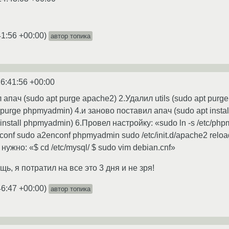
41:56 +00:00
)
автор топика
6:41:56 +00:00
 апач (sudo apt purge apache2) 2.Удалил utils (sudo apt pur
purge phpmyadmin) 4.и заново поставил апач (sudo apt insta
nstall phpmyadmin) 6.Провел настройку: «sudo ln -s /etc/php
conf sudo a2enconf phpmyadmin sudo /etc/init.d/apache2 rel
нужно: «$ cd /etc/mysql/ $ sudo vim debian.cnf»
ь, я потратил на все это 3 дня и не зря!
46:47 +00:00
)
автор топика