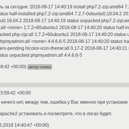
 за сегодня: 2018-08-17 14:40:19 install php7.2-zip:amd64 7.
atus half-installed php7.2-zip:amd64 7.2.7-0ubuntu0.18.04.2 2
tu0.18.04.2 2018-08-17 14:40:19 status unpacked php7.2-zip:a
p:all <none> 1:7.2+60ubuntu1 2018-08-17 14:40:20 status half-i
acked php-zip:all 1:7.2+60ubuntu1 2018-08-17 14:40:20 status
phpmyadmin:all <none> 4:4.6.6-5 2018-08-17 14:40:20 status hal
ggers-pending hicolor-icon-theme:all 0.17-2 2018-08-17 14:40:2
atus unpacked phpmyadmin:all 4:4.6.6-5
59:42 +00:00
)
автор топика
3:59:42 +00:00
ничего нет, между тем, ошибка у Вас именно при установке 
pache2 установить и посмотрите, что в логах будет.
8.2018 14:40:47 +00:00
)