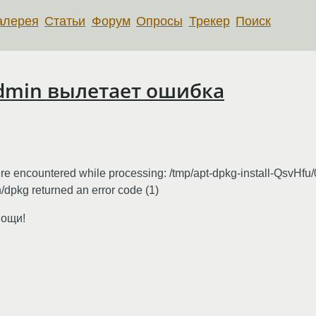
алерея
Статьи
Форум
Опросы
Трекер
Поиск
dmin вылетает ошибка
ere encountered while processing: /tmp/apt-dpkg-install-QsvHfu
dpkg returned an error code (1)
мощи!