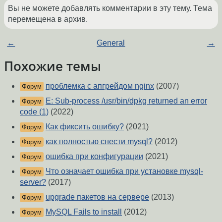
Вы не можете добавлять комментарии в эту тему. Тема
перемещена в архив.
←
General
→
Похожие темы
проблемка с апгрейдом nginx
(2007)
Форум
E: Sub-process /usr/bin/dpkg returned an error
Форум
code (1)
(2022)
Как фиксить ошибку?
(2021)
Форум
как полностью снести mysql?
(2012)
Форум
ошибка при конфигурации
(2021)
Форум
Что означает ошибка при установке mysql-
Форум
server?
(2017)
upgrade пакетов на сервере
(2013)
Форум
MySQL Fails to install
(2012)
Форум