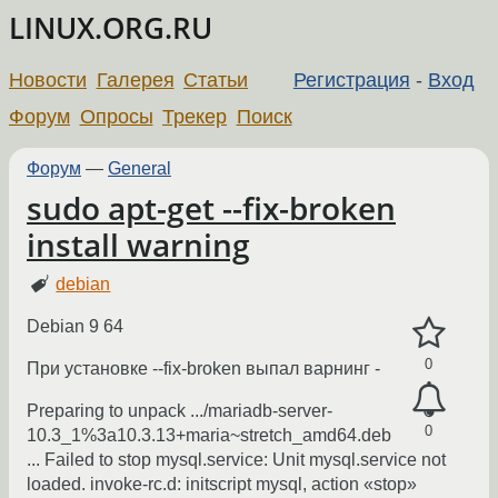
LINUX.ORG.RU
Новости
Галерея
Статьи
Регистрация
-
Вход
Форум
Опросы
Трекер
Поиск
Форум
—
General
sudo apt-get --fix-broken
install warning
debian
Debian 9 64
0
При установке --fix-broken выпал варнинг -
Preparing to unpack .../mariadb-server-
0
10.3_1%3a10.3.13+maria~stretch_amd64.deb
... Failed to stop mysql.service: Unit mysql.service not
loaded. invoke-rc.d: initscript mysql, action «stop»