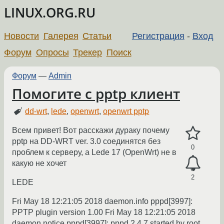
LINUX.ORG.RU
Новости
Галерея
Статьи
Регистрация
-
Вход
Форум
Опросы
Трекер
Поиск
Форум
—
Admin
Помогите с pptp клиент
dd-wrt
,
lede
,
openwrt
,
openwrt pptp
Всем привет! Вот расскажи дураку почему
pptp на DD-WRT ver. 3.0 соединятся без
0
проблем к серверу, а Lede 17 (OpenWrt) не в
какую не хочет
2
LEDE
Fri May 18 12:21:05 2018 daemon.info pppd[3997]:
PPTP plugin version 1.00 Fri May 18 12:21:05 2018
daemon.notice pppd[3997]: pppd 2.4.7 started by root,