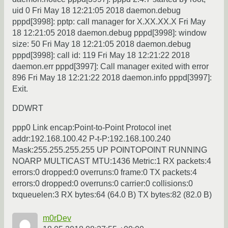
uid 0 Fri May 18 12:21:05 2018 daemon.debug
pppd[3998]: pptp: call manager for Х.ХХ.ХХ.Х Fri May
18 12:21:05 2018 daemon.debug pppd[3998]: window
size: 50 Fri May 18 12:21:05 2018 daemon.debug
pppd[3998]: call id: 119 Fri May 18 12:21:22 2018
daemon.err pppd[3997]: Call manager exited with error
896 Fri May 18 12:21:22 2018 daemon.info pppd[3997]:
Exit.
DDWRT
ppp0 Link encap:Point-to-Point Protocol inet
addr:192.168.100.42 P-t-P:192.168.100.240
Mask:255.255.255.255 UP POINTOPOINT RUNNING
NOARP MULTICAST MTU:1436 Metric:1 RX packets:4
errors:0 dropped:0 overruns:0 frame:0 TX packets:4
errors:0 dropped:0 overruns:0 carrier:0 collisions:0
txqueuelen:3 RX bytes:64 (64.0 B) TX bytes:82 (82.0 B)
m0rDev