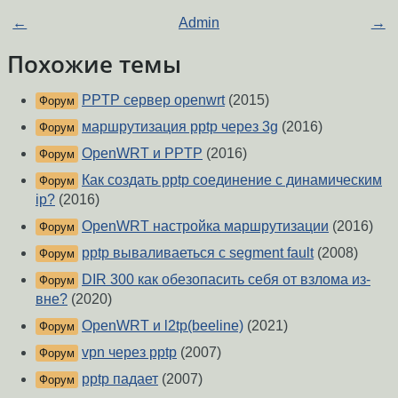
←
Admin
→
Похожие темы
PPTP сервер openwrt
(2015)
Форум
маршрутизация pptp через 3g
(2016)
Форум
OpenWRT и PPTP
(2016)
Форум
Как создать pptp соединение с динамическим
Форум
ip?
(2016)
OpenWRT настройка маршрутизации
(2016)
Форум
pptp вываливаеться с segment fault
(2008)
Форум
DIR 300 как обезопасить себя от взлома из-
Форум
вне?
(2020)
OpenWRT и l2tp(beeline)
(2021)
Форум
vpn через pptp
(2007)
Форум
pptp падает
(2007)
Форум