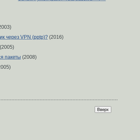
2003)
ик через VPN (pptp)?
(2016)
(2005)
я пакеты
(2008)
2005)
Вверх