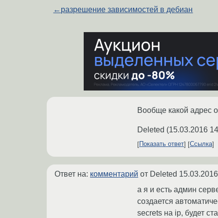
←
разрешение зависимостей в дебиан
Вообще какой адрес о
Deleted
(
15.03.2016 14
Показать ответ
Ссылка
Ответ на:
комментарий
от Deleted
15.03.2016
а я и есть админ сер
создается автоматичес
secrets на ip, будет ст