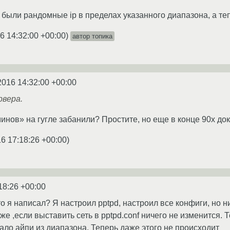
были рандомные ip в пределах указанного диапазона, а тепе
6 14:32:00 +00:00
)
автор топика
2016 14:32:00 +00:00
рвера.
инов» на гугле забанили? Простите, но еще в конце 90х док
6 17:18:26 +00:00
)
18:26 +00:00
о я написал? Я настроил pptpd, настроил все конфиги, но ни
же ,если выставить сеть в pptpd.conf ничего не изменится.
ало айпи из диапазона. Теперь даже этого не происходит