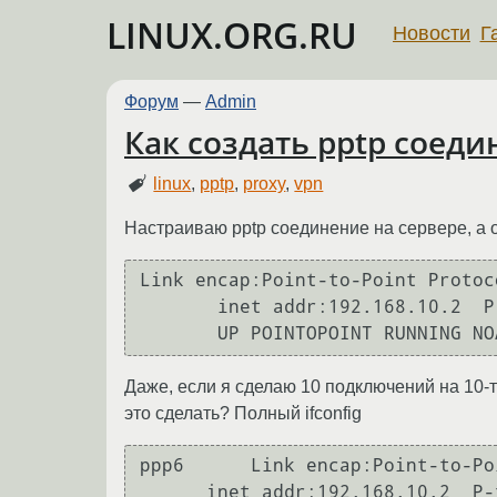
LINUX.ORG.RU
Новости
Г
Форум
—
Admin
Как создать pptp соеди
linux
,
pptp
,
proxy
,
vpn
Настраиваю pptp соединение на сервере, а он
Link encap:Point-to-Point Protoco
       inet addr:192.168.10.2  P-t-P:192.168.1.1  Mask:255.255.255.255

Даже, если я сделаю 10 подключений на 10-т
это сделать? Полный ifconfig
ppp6      Link encap:Point-to-Po
      inet addr:192.168.10.2  P-t-P:192.168.1.1  Mask:255.255.255.255
