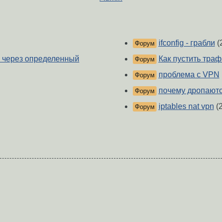
ifconfig - грабли
(
Форум
к через определенный
Как пустить траф
Форум
проблема с VPN
Форум
почему дропаютс
Форум
iptables nat vpn
(
Форум