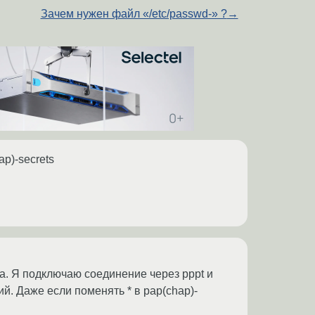
Зачем нужен файл «/etc/passwd-» ?
→
p)-secrets
на. Я подключаю соединение через pppt и
й. Даже если поменять * в pap(chap)-