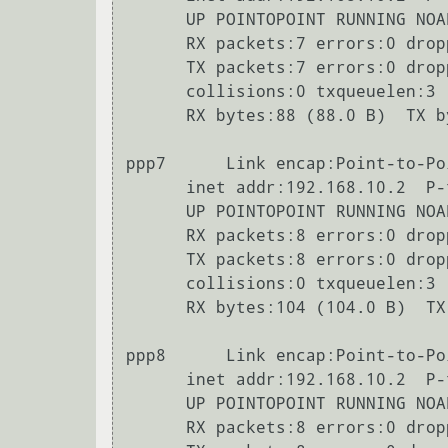
      UP POINTOPOINT RUNNING NOARP MULTICAST  MTU:1446  Metric:1

      RX packets:7 errors:0 dropped:0 overruns:0 frame:0

      TX packets:7 errors:0 dropped:0 overruns:0 carrier:0

      collisions:0 txqueuelen:3

      RX bytes:88 (88.0 B)  TX bytes:82 (82.0 B)

ppp7      Link encap:Point-to-Po
      inet addr:192.168.10.2  P-t-P:192.168.1.1  Mask:255.255.255.255

      UP POINTOPOINT RUNNING NOARP MULTICAST  MTU:1446  Metric:1

      RX packets:8 errors:0 dropped:0 overruns:0 frame:0

      TX packets:8 errors:0 dropped:0 overruns:0 carrier:0

      collisions:0 txqueuelen:3

      RX bytes:104 (104.0 B)  TX bytes:98 (98.0 B)

ppp8      Link encap:Point-to-Po
      inet addr:192.168.10.2  P-t-P:192.168.1.1  Mask:255.255.255.255

      UP POINTOPOINT RUNNING NOARP MULTICAST  MTU:1446  Metric:1

      RX packets:8 errors:0 dropped:0 overruns:0 frame:0
