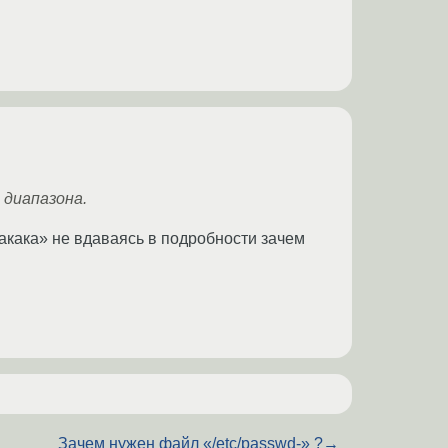
 диапазона.
макака» не вдаваясь в подробности зачем
Зачем нужен файл «/etc/passwd-» ?
→