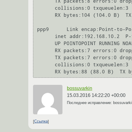
      TX packets:8 errors:0 dropped:0 overruns:0 carrier:0

      collisions:0 txqueuelen:3

      RX bytes:104 (104.0 B)  TX bytes:98 (98.0 B)

ppp9      Link encap:Point-to-Po
      inet addr:192.168.10.2  P-t-P:192.168.1.1  Mask:255.255.255.255

      UP POINTOPOINT RUNNING NOARP MULTICAST  MTU:1446  Metric:1

      RX packets:7 errors:0 dropped:0 overruns:0 frame:0

      TX packets:7 errors:0 dropped:0 overruns:0 carrier:0

      collisions:0 txqueuelen:3

bossuvarkin
15.03.2016 14:22:20 +00:00
Последнее исправление: bossuvark
Ссылка