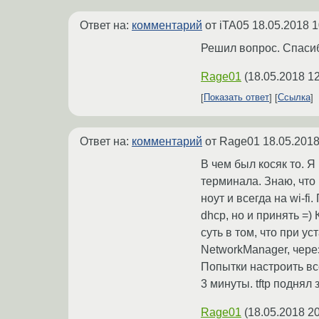
Ответ на:
комментарий
от iTA05
18.05.2018 1
Решил вопрос. Спасиб
Rage01
(
18.05.2018 12
Показать ответ
Ссылка
Ответ на:
комментарий
от Rage01
18.05.2018
В чем был косяк то. 
терминала. Знаю, что 
ноут и всегда на wi-f
dhcp, но и принять =)
суть в том, что при у
NetworkManager, чере
Попытки настроить вс
3 минуты. tftp поднял з
Rage01
(
18.05.2018 20