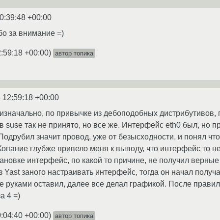
0:39:48 +00:00
о за внимание =)
:59:18 +00:00
)
автор топика
 12:59:18 +00:00
Я изначально, по привычке из дебоподобных дистрибутивов, 
в suse так не принято, но все же. Интерфейс eth0 был, но пр
i. Подрубил значит провод, уже от безысходности, и понял ч
 Копание глубже привело меня к выводу, что интерфейс то не
становке интерфейс, по какой то причине, не получил верны
з Yast заного настраивать интерфейс, тогда он начал получ
е руками оставил, далее все делал графикой. После правил
а 4 =)
:04:40 +00:00
)
автор топика