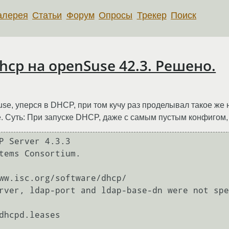
алерея
Статьи
Форум
Опросы
Трекер
Поиск
cp на openSuse 42.3. Решено.
e, уперся в DHCP, при том кучу раз проделывал такое же на
е. Суть: При запуске DHCP, даже с самым пустым конфигом,
tems Consortium.

ww.isc.org/software/dhcp/

rver, ldap-port and ldap-base-dn were not spe
dhcpd.leases
