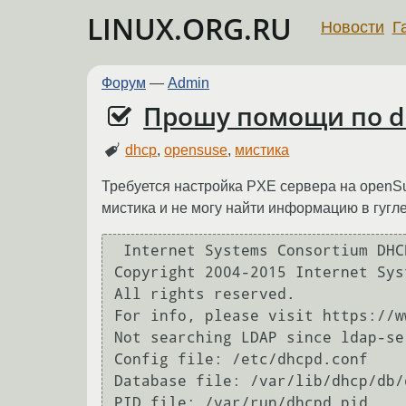
LINUX.ORG.RU
Новости
Г
Форум
—
Admin
Прошу помощи по dh
dhcp
,
opensuse
,
мистика
Требуется настройка PXE сервера на openSus
мистика и не могу найти информацию в гугл
 Internet Systems Consortium DHCP Server 4.3.3

Copyright 2004-2015 Internet Sys
All rights reserved.

For info, please visit https://w
Not searching LDAP since ldap-se
Config file: /etc/dhcpd.conf

Database file: /var/lib/dhcp/db/
PID file: /var/run/dhcpd.pid
