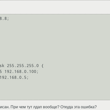
.8;

писан. При чем тут лдап вообще? Откуда эта ошибка?