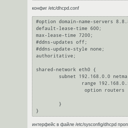
конфиг /etc/dhcpd.conf
#option domain-name-servers 8.8.8
default-lease-time 600;

max-lease-time 7200;

#ddns-updates off;

#ddns-update-style none;

authoritative;

shared-network eth0 {

        subnet 192.168.0.0 netmask 255.255.255.0 {

                range 192.168.0.5 192.168.0.100;

                 option routers 192.168.0.5;

        }

интерфейс в файле /etc/sysconfig/dhcpd про