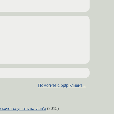
Помогите с pptp клиент
→
е хочет слушать на vlan'е
(2015)