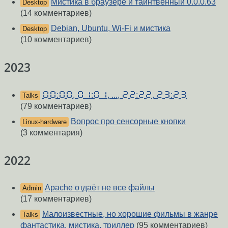
Мистика в браузере и таинтвенный 0.0.0.63
Desktop
(14 комментариев)
Debian, Ubuntu, Wi-Fi и мистика
Desktop
(10 комментариев)
2023
🯰🯰:🯰🯰, 🯰🯱:🯰🯱, ..., 🯲🯲:🯲🯲, 🯲🯳:🯲🯳
Talks
(79 комментариев)
Вопрос про сенсорные кнопки
Linux-hardware
(3 комментария)
2022
Apache отдаёт не все файлы
Admin
(17 комментариев)
Малоизвестные, но хорошие фильмы в жанре
Talks
фантастика, мистика, триллер
(95 комментариев)