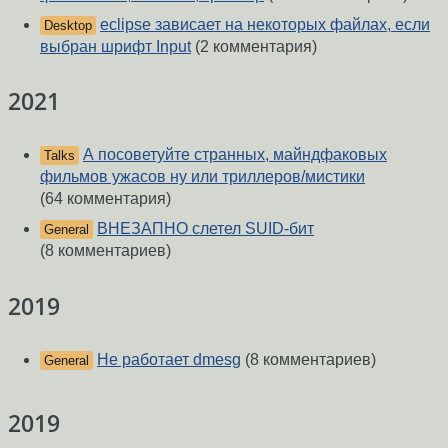
eclipse зависает на некоторых файлах, если
Desktop
выбран шрифт Input
(2 комментария)
2021
А посоветуйте странных, майндфаковых
Talks
фильмов ужасов ну или триллеров/мистики
(64 комментария)
ВНЕЗАПНО слетел SUID-бит
General
(8 комментариев)
2019
Не работает dmesg
(8 комментариев)
General
2019