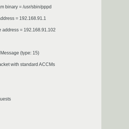
 binary = /usr/sbin/pppd
ddress = 192.168.91.1
 address = 192.168.91.102
Message (type: 15)
acket with standard ACCMs
uests