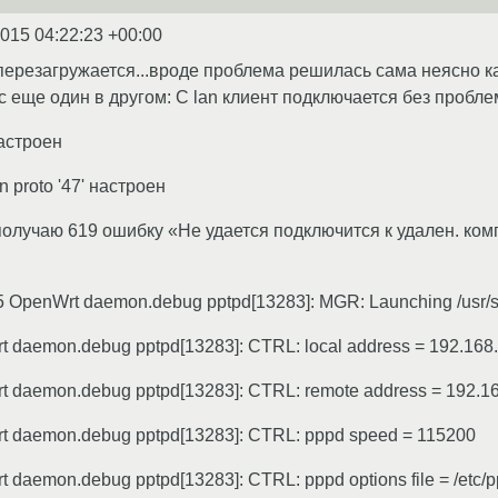
2015 04:22:23 +00:00
о перезагружается...вроде проблема решилась сама неясно 
с еще один в другом: С lan клиент подключается без пробле
настроен
n proto '47' настроен
олучаю 619 ошибку «Не удается подключится к удален. ком
5 OpenWrt daemon.debug pptpd[13283]: MGR: Launching /usr/sbin
t daemon.debug pptpd[13283]: CTRL: local address = 192.168
t daemon.debug pptpd[13283]: CTRL: remote address = 192.1
rt daemon.debug pptpd[13283]: CTRL: pppd speed = 115200
 daemon.debug pptpd[13283]: CTRL: pppd options file = /etc/p