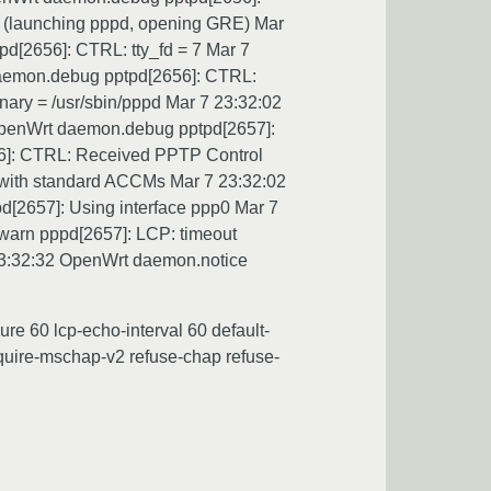
 (launching pppd, opening GRE) Mar
[2656]: CTRL: tty_fd = 7 Mar 7
 daemon.debug pptpd[2656]: CTRL:
ary = /usr/sbin/pppd Mar 7 23:32:02
OpenWrt daemon.debug pptpd[2657]:
6]: CTRL: Received PPTP Control
with standard ACCMs Mar 7 23:32:02
d[2657]: Using interface ppp0 Mar 7
warn pppd[2657]: LCP: timeout
23:32:32 OpenWrt daemon.notice
e 60 lcp-echo-interval 60 default-
uire-mschap-v2 refuse-chap refuse-