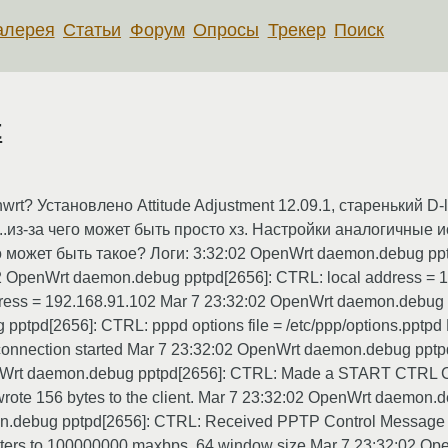
алерея
Статьи
Форум
Опросы
Трекер
Поиск
t
wrt? Установлено Attitude Adjustment 12.09.1, старенький D-
.из-за чего может быть просто хз. Настройки аналогичные ис
го может быть такое? Логи: 3:32:02 OpenWrt daemon.debug pp
32:02 OpenWrt daemon.debug pptpd[2656]: CTRL: local address =
ress = 192.168.91.102 Mar 7 23:32:02 OpenWrt daemon.debug 
ptpd[2656]: CTRL: pppd options file = /etc/ppp/options.pptpd
l connection started Mar 7 23:32:02 OpenWrt daemon.debug pp
penWrt daemon.debug pptpd[2656]: CTRL: Made a START CTRL
ote 156 bytes to the client. Mar 7 23:32:02 OpenWrt daemon.
on.debug pptpd[2656]: CTRL: Received PPTP Control Message (
ers to 100000000 maxbps, 64 window size Mar 7 23:32:02 Op