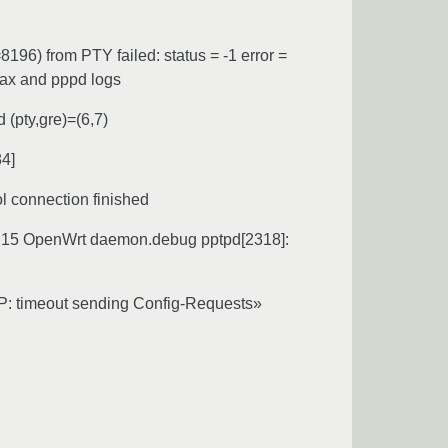
96) from PTY failed: status = -1 error =
tax and pppd logs
(pty,gre)=(6,7)
4]
l connection finished
9:15 OpenWrt daemon.debug pptpd[2318]:
 timeout sending Config-Requests»