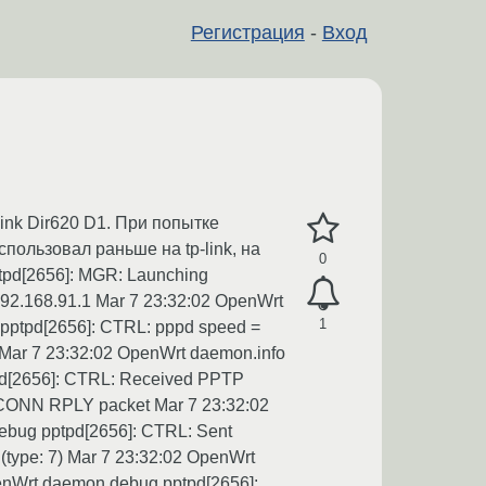
Регистрация
-
Вход
link Dir620 D1. При попытке
пользовал раньше на tp-link, на
0
tpd[2656]: MGR: Launching
 192.168.91.1 Mar 7 23:32:02 OpenWrt
1
pptpd[2656]: CTRL: pppd speed =
 Mar 7 23:32:02 OpenWrt daemon.info
tpd[2656]: CTRL: Received PPTP
 CONN RPLY packet Mar 7 23:32:02
debug pptpd[2656]: CTRL: Sent
type: 7) Mar 7 23:32:02 OpenWrt
enWrt daemon.debug pptpd[2656]: