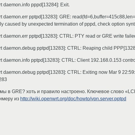
 daemon.info pppd[13284]: Exit.
 daemon.err pptpd[13283]: GRE: read(fd=6,buffer=415c88,len=81
ally caused by unexpected termination of pppd, check option syn
 daemon.err pptpd[13283]: CTRL: PTY read or GRE write failed 
t daemon.debug pptpd[13283]: CTRL: Reaping child PPP[1328
 daemon.info pptpd[13283]: CTRL: Client 192.168.0.153 contro
t daemon.debug pptpd[13283]: CTRL: Exiting now Mar 9 22:5
283
мы в GRE? хоть и правило настроено. Ключевое слово «LCP:
римеру из
http://wiki.openwrt.org/doc/howto/vpn.server.pptpd