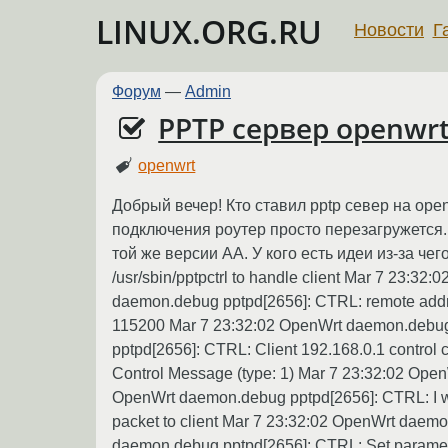
LINUX.ORG.RU
Новости
Г
Форум
—
Admin
PPTP сервер openwr
openwrt
Добрый вечер! Кто ставил pptp север на open
подключения роутер просто перезагружется..
той же версии АА. У кого есть идеи из-за че
/usr/sbin/pptpctrl to handle client Mar 7 23:
daemon.debug pptpd[2656]: CTRL: remote add
115200 Mar 7 23:32:02 OpenWrt daemon.debug p
pptpd[2656]: CTRL: Client 192.168.0.1 contro
Control Message (type: 1) Mar 7 23:32:02 O
OpenWrt daemon.debug pptpd[2656]: CTRL: I wr
packet to client Mar 7 23:32:02 OpenWrt daem
daemon.debug pptpd[2656]: CTRL: Set paramet