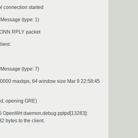
l connection started
Message (type: 1)
CONN RPLY packet
ient.
Message (type: 7)
0000 maxbps, 64 window size Mar 9 22:58:45
ppd, opening GRE)
45 OpenWrt daemon.debug pptpd[13283]:
bytes to the client.