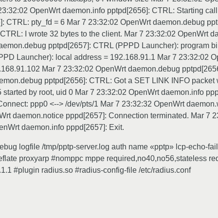
32:02 OpenWrt daemon.info pptpd[2656]: CTRL: Starting call
 CTRL: pty_fd = 6 Mar 7 23:32:02 OpenWrt daemon.debug pptpd
TRL: I wrote 32 bytes to the client. Mar 7 23:32:02 OpenWrt
 daemon.debug pptpd[2657]: CTRL (PPPD Launcher): program bin
D Launcher): local address = 192.168.91.1 Mar 7 23:32:02 
.168.91.102 Mar 7 23:32:02 OpenWrt daemon.debug pptpd[265
aemon.debug pptpd[2656]: CTRL: Got a SET LINK INFO packet 
started by root, uid 0 Mar 7 23:32:02 OpenWrt daemon.info ppp
onnect: ppp0 <--> /dev/pts/1 Mar 7 23:32:32 OpenWrt daemon.
Wrt daemon.notice pppd[2657]: Connection terminated. Mar 7 
nWrt daemon.info pppd[2657]: Exit.
 logfile /tmp/pptp-server.log auth name «pptp» lcp-echo-failur
ate proxyarp #nomppc mppe required,no40,no56,stateless req
 #plugin radius.so #radius-config-file /etc/radius.conf