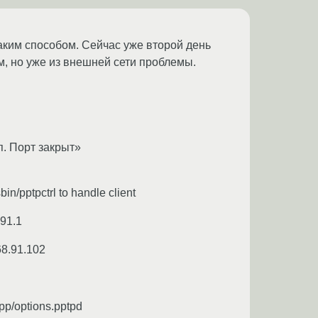
каким способом. Сейчас уже второй день
м, но уже из внешней сети проблемы.
п. Порт закрыт»
/pptpctrl to handle client
.91.1
68.91.102
pp/options.pptpd