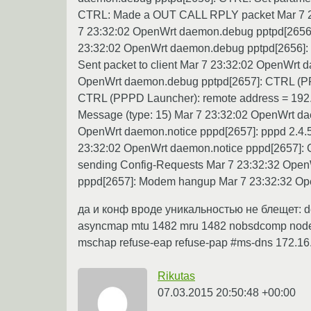
CTRL: Made a OUT CALL RPLY packet Mar 7 23:
7 23:32:02 OpenWrt daemon.debug pptpd[2656]:
23:32:02 OpenWrt daemon.debug pptpd[2656]: C
Sent packet to client Mar 7 23:32:02 OpenWrt
OpenWrt daemon.debug pptpd[2657]: CTRL (PPP
CTRL (PPPD Launcher): remote address = 192
Message (type: 15) Mar 7 23:32:02 OpenWrt d
OpenWrt daemon.notice pppd[2657]: pppd 2.4.5 
23:32:02 OpenWrt daemon.notice pppd[2657]: C
sending Config-Requests Mar 7 23:32:32 Open
pppd[2657]: Modem hangup Mar 7 23:32:32 Ope
да и конф вроде уникальностью не блещет: debug
asyncmap mtu 1482 mru 1482 nobsdcomp nodefl
mschap refuse-eap refuse-pap #ms-dns 172.16.1.1
Rikutas
07.03.2015 20:50:48 +00:00