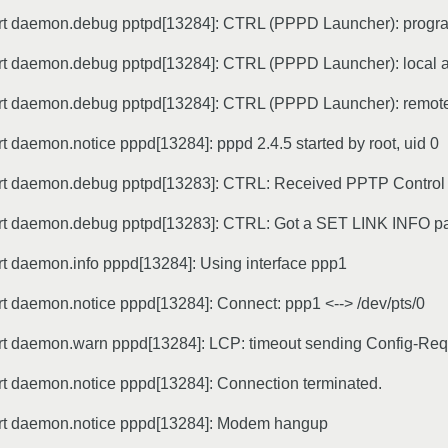
t daemon.debug pptpd[13284]: CTRL (PPPD Launcher): program
t daemon.debug pptpd[13284]: CTRL (PPPD Launcher): local a
t daemon.debug pptpd[13284]: CTRL (PPPD Launcher): remote
 daemon.notice pppd[13284]: pppd 2.4.5 started by root, uid 0
t daemon.debug pptpd[13283]: CTRL: Received PPTP Control 
t daemon.debug pptpd[13283]: CTRL: Got a SET LINK INFO p
 daemon.info pppd[13284]: Using interface ppp1
 daemon.notice pppd[13284]: Connect: ppp1 <--> /dev/pts/0
t daemon.warn pppd[13284]: LCP: timeout sending Config-Req
t daemon.notice pppd[13284]: Connection terminated.
rt daemon.notice pppd[13284]: Modem hangup